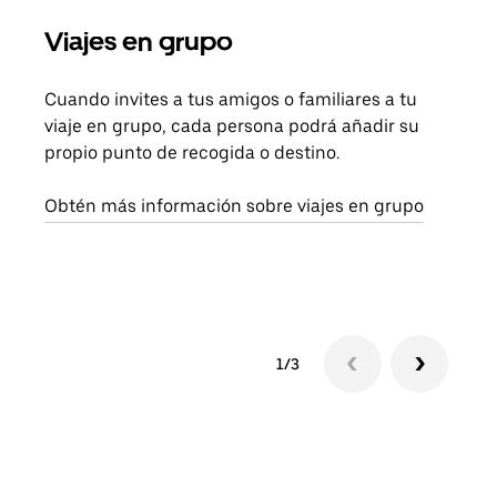
Viajes en grupo
Sol
Cuando invites a tus amigos o familiares a tu
Si s
viaje en grupo, cada persona podrá añadir su
pued
propio punto de recogida o destino.
viaj
sigu
Obtén más información sobre viajes en grupo
1/3