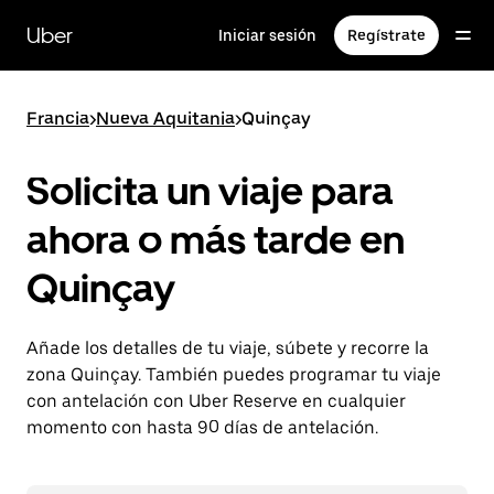
Ir
al
Uber
Iniciar sesión
Regístrate
contenido
principal
Francia
>
Nueva Aquitania
>
Quinçay
Solicita un viaje para
ahora o más tarde en
Quinçay
Añade los detalles de tu viaje, súbete y recorre la
zona Quinçay. También puedes programar tu viaje
con antelación con Uber Reserve en cualquier
momento con hasta 90 días de antelación.