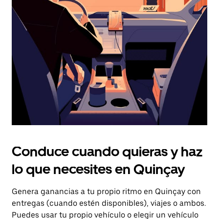
el
botón
de
escape
para
cerrar
el
calendario.
Conduce cuando quieras y haz
lo que necesites en Quinçay
Genera ganancias a tu propio ritmo en Quinçay con
entregas (cuando estén disponibles), viajes o ambos.
Puedes usar tu propio vehículo o elegir un vehículo