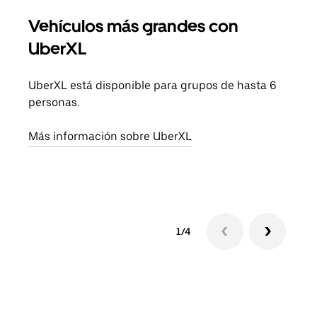
Vehículos más grandes con
Via
UberXL
Cuan
viaj
UberXL está disponible para grupos de hasta 6
prop
personas.
Obté
Más información sobre UberXL
1/4