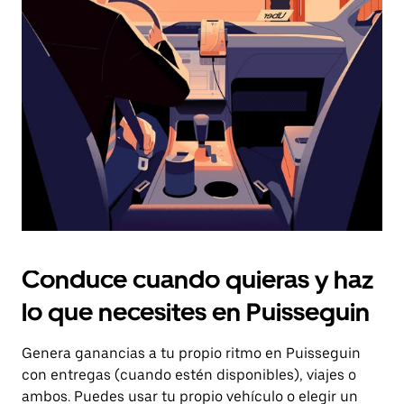
el
botón
de
escape
para
cerrar
el
calendario.
Conduce cuando quieras y haz
lo que necesites en Puisseguin
Genera ganancias a tu propio ritmo en Puisseguin
con entregas (cuando estén disponibles), viajes o
ambos. Puedes usar tu propio vehículo o elegir un