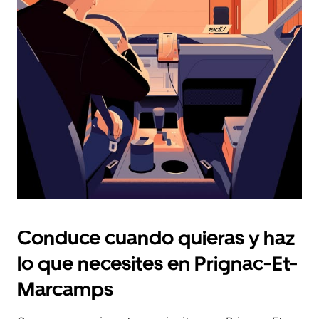
fecha.
Pulsa
el
botón
de
escape
para
cerrar
el
calendario.
Conduce cuando quieras y haz
lo que necesites en Prignac-Et-
Marcamps