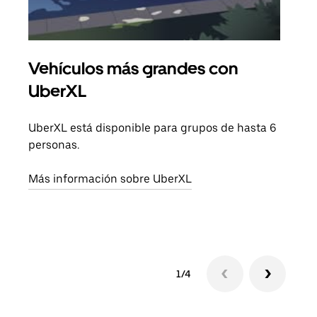
Vehículos más grandes con
Via
UberXL
Cuan
viaj
UberXL está disponible para grupos de hasta 6
prop
personas.
Obté
Más información sobre UberXL
1/4