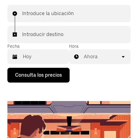
Introduce la ubicación
Introducir destino
Fecha
Hora
Ahora
Pulsa
Consulta los precios
la
flecha
hacia
abajo
para
abrir
el
calendario
y
seleccionar
una