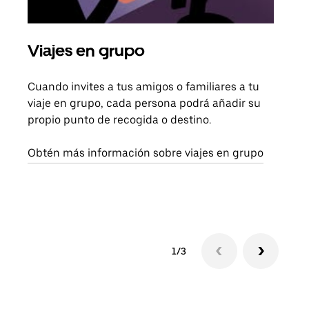
Viajes en grupo
Sol
Cuando invites a tus amigos o familiares a tu
Si s
viaje en grupo, cada persona podrá añadir su
pued
propio punto de recogida o destino.
viaj
sigu
Obtén más información sobre viajes en grupo
1/3