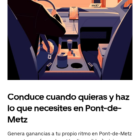
el
botón
de
escape
para
cerrar
el
calendario.
Conduce cuando quieras y haz
lo que necesites en Pont-de-
Metz
Genera ganancias a tu propio ritmo en Pont-de-Metz