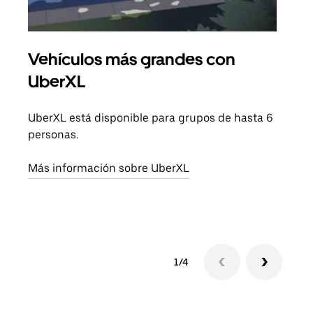
Vehículos más grandes con
Via
UberXL
Cuan
viaj
UberXL está disponible para grupos de hasta 6
prop
personas.
Obté
Más información sobre UberXL
1/4