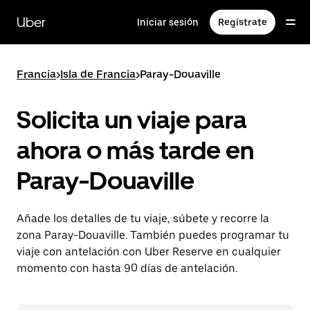
Ir
al
Uber
Iniciar sesión
Regístrate
contenido
principal
Francia
>
Isla de Francia
>
Paray-Douaville
Solicita un viaje para
ahora o más tarde en
Paray-Douaville
Añade los detalles de tu viaje, súbete y recorre la
zona Paray-Douaville. También puedes programar tu
viaje con antelación con Uber Reserve en cualquier
momento con hasta 90 días de antelación.