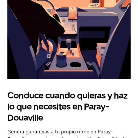
el
botón
de
escape
para
cerrar
el
calendario.
Conduce cuando quieras y haz
lo que necesites en Paray-
Douaville
Genera ganancias a tu propio ritmo en Paray-