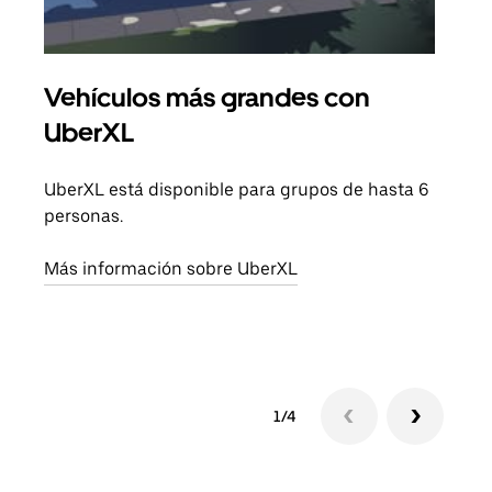
Vehículos más grandes con
Via
UberXL
Cuan
viaj
UberXL está disponible para grupos de hasta 6
prop
personas.
Obté
Más información sobre UberXL
1/4