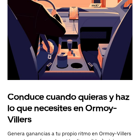
el
botón
de
escape
para
cerrar
el
calendario.
Conduce cuando quieras y haz
lo que necesites en Ormoy-
Villers
Genera ganancias a tu propio ritmo en Ormoy-Villers