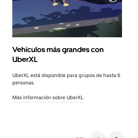
Vehículos más grandes con
Via
UberXL
Cuan
viaj
UberXL está disponible para grupos de hasta 6
prop
personas.
Obté
Más información sobre UberXL