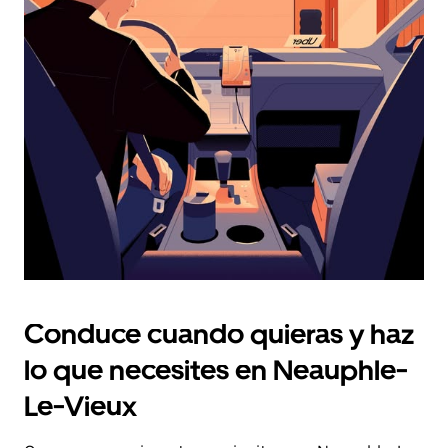
fecha.
Pulsa
el
botón
de
escape
para
cerrar
el
calendario.
Conduce cuando quieras y haz
lo que necesites en Neauphle-
Le-Vieux