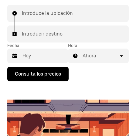
Introduce la ubicación
Introducir destino
Fecha
Hora
Ahora
Pulsa
Consulta los precios
la
flecha
hacia
abajo
para
abrir
el
calendario
y
seleccionar
una