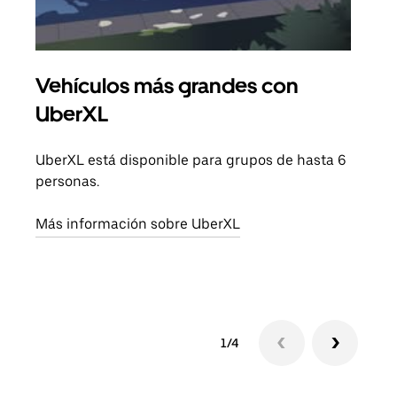
Vehículos más grandes con
Via
UberXL
Cuan
viaj
UberXL está disponible para grupos de hasta 6
prop
personas.
Obté
Más información sobre UberXL
1/4