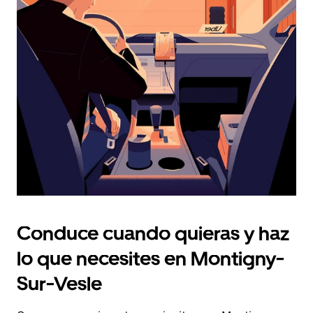
fecha.
Pulsa
el
botón
de
escape
para
cerrar
el
calendario.
Conduce cuando quieras y haz
lo que necesites en Montigny-
Sur-Vesle