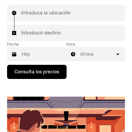
Introduce la ubicación
Introducir destino
Fecha
Hora
Ahora
Pulsa
Consulta los precios
la
flecha
hacia
abajo
para
abrir
el
calendario
y
seleccionar
una