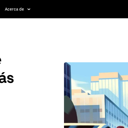
Acerca de
e
ás