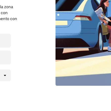
 la zona
 con
mento con