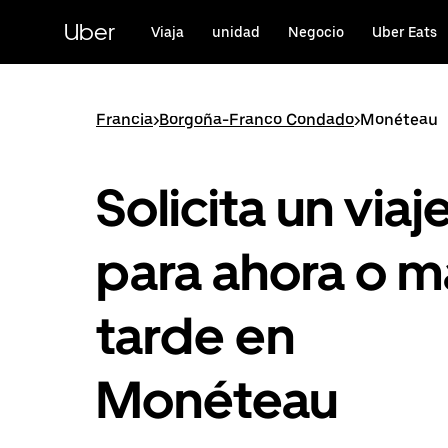
Ir
al
Uber
Viaja
unidad
Negocio
Uber Eats
contenido
principal
Francia
>
Borgoña-Franco Condado
>
Monéteau
Solicita un viaj
para ahora o m
tarde en
Monéteau