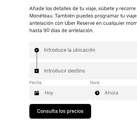
Añade los detalles de tu viaje, súbete y recorre
Monéteau. También puedes programar tu viaje
antelación con Uber Reserve en cualquier mo
hasta 90 días de antelación.
Introduce la ubicación
Introducir destino
Fecha
Hora
Ahora
Pulsa
Consulta los precios
la
flecha
hacia
abajo
para