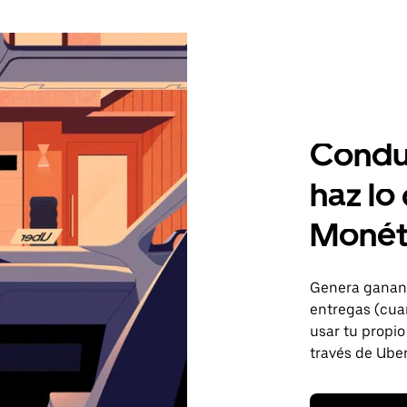
Condu
haz lo
Monét
Genera gananc
entregas (cua
usar tu propio
través de Uber