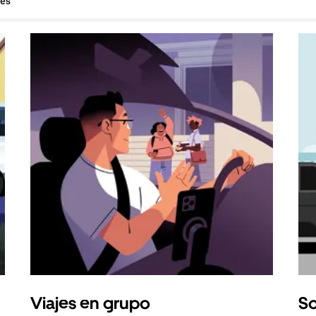
hes
Viajes en grupo
So