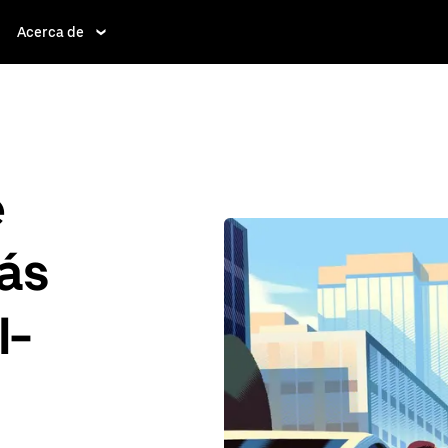
Acerca de
e
ás
l-