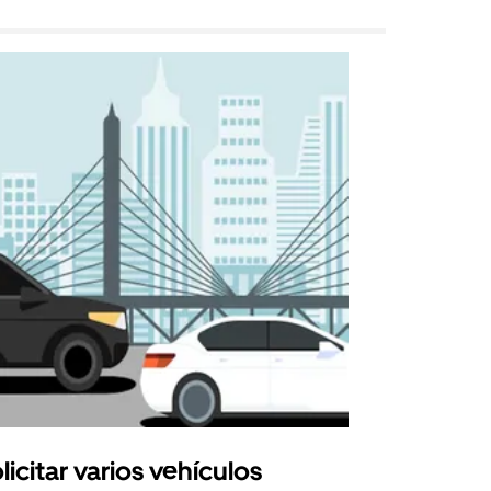
licitar varios vehículos
Uber Shu