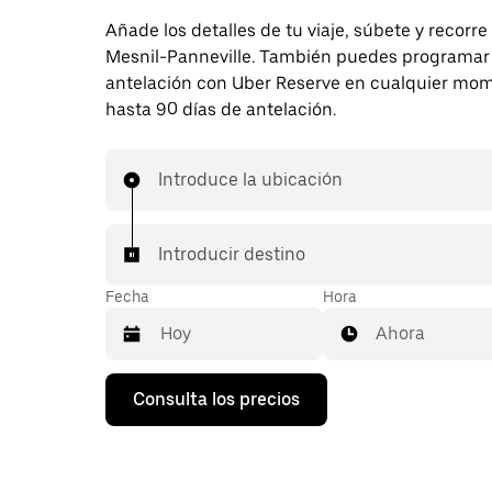
Añade los detalles de tu viaje, súbete y recorre
Mesnil-Panneville. También puedes programar 
antelación con Uber Reserve en cualquier mo
hasta 90 días de antelación.
Introduce la ubicación
Introducir destino
Fecha
Hora
Ahora
Pulsa
Consulta los precios
la
flecha
hacia
abajo
para