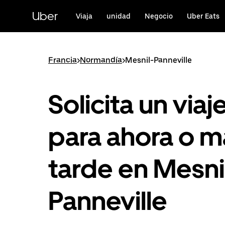
Ir
al
Uber
Viaja
unidad
Negocio
Uber Eats
contenido
principal
Francia
>
Normandía
>
Mesnil-Panneville
Solicita un viaj
para ahora o m
tarde en Mesni
Panneville