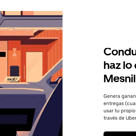
Condu
haz lo
Mesnil
Genera gananc
entregas (cua
usar tu propio
través de Uber