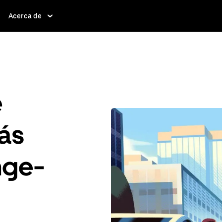
Acerca de
e
ás
nge-