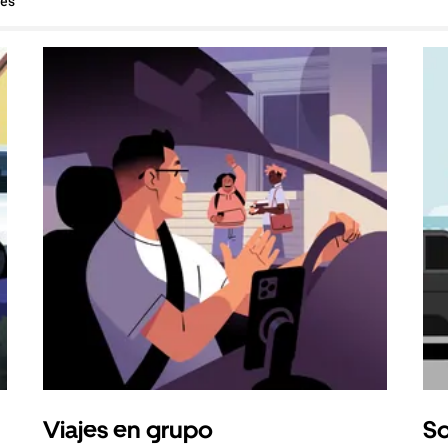
hes
Viajes en grupo
So