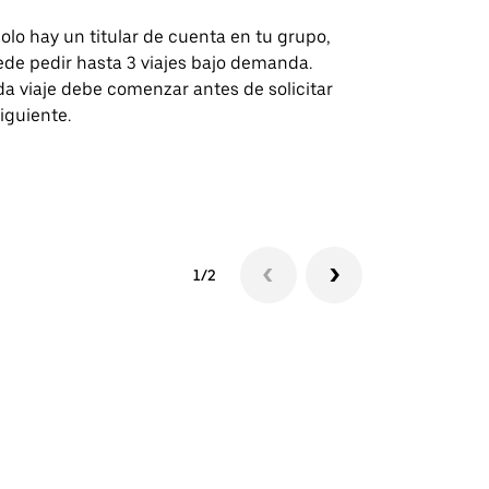
solo hay un titular de cuenta en tu grupo,
Nuestra opci
de pedir hasta 3 viajes bajo demanda.
para rutas s
a viaje debe comenzar antes de solicitar
recintos de 
siguiente.
Consulta la d
lanzadera
1/2