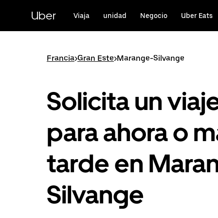
Ir
al
Uber
Viaja
unidad
Negocio
Uber Eats
contenido
principal
Francia
>
Gran Este
>
Marange-Silvange
Solicita un viaj
para ahora o m
tarde en Mara
Silvange