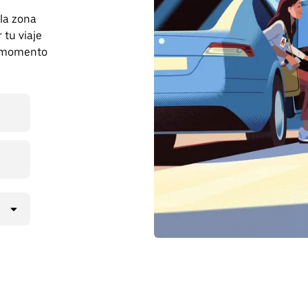
 la zona
tu viaje
r momento