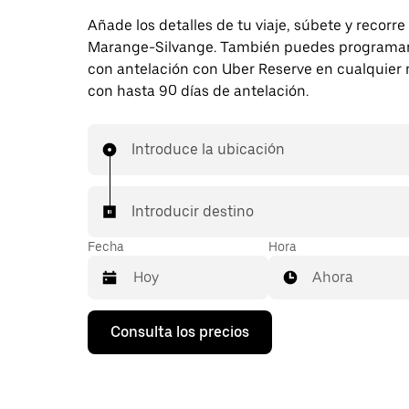
Añade los detalles de tu viaje, súbete y recorre
Marange-Silvange. También puedes programar 
con antelación con Uber Reserve en cualquie
con hasta 90 días de antelación.
Introduce la ubicación
Introducir destino
Fecha
Hora
Ahora
Pulsa
Consulta los precios
la
flecha
hacia
abajo
para