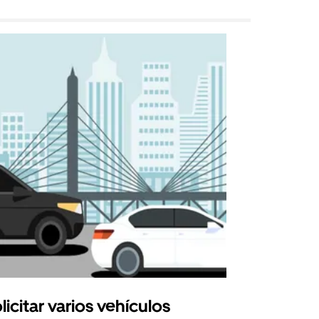
licitar varios vehículos
Uber Shu