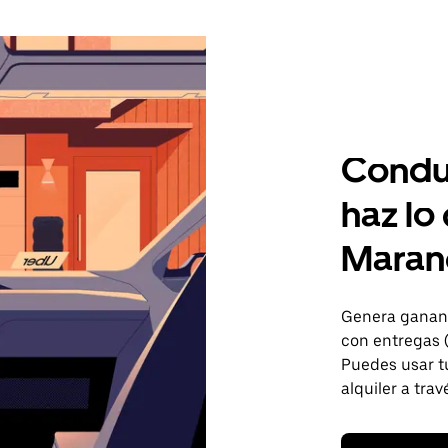
Condu
haz lo
Maran
Genera gananc
con entregas 
Puedes usar tu
alquiler a trav