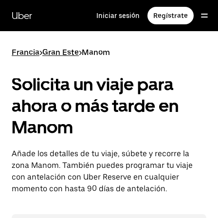
Ir
al
Uber
Iniciar sesión
Regístrate
contenido
principal
Francia
>
Gran Este
>
Manom
Solicita un viaje para
ahora o más tarde en
Manom
Añade los detalles de tu viaje, súbete y recorre la
zona Manom. También puedes programar tu viaje
con antelación con Uber Reserve en cualquier
momento con hasta 90 días de antelación.