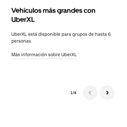
Vehículos más grandes con
Via
UberXL
Cuan
viaj
UberXL está disponible para grupos de hasta 6
prop
personas.
Obté
Más información sobre UberXL
1/4