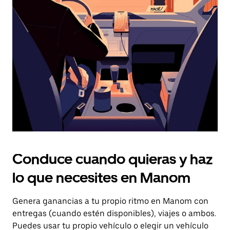
el
botón
de
escape
para
cerrar
el
calendario.
Conduce cuando quieras y haz
lo que necesites en Manom
Genera ganancias a tu propio ritmo en Manom con
entregas (cuando estén disponibles), viajes o ambos.
Puedes usar tu propio vehículo o elegir un vehículo