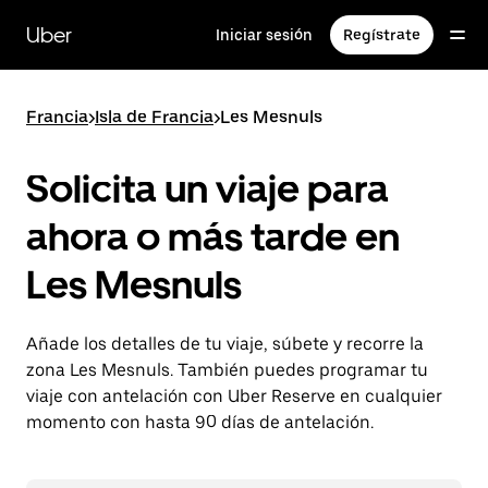
Ir
al
Uber
Iniciar sesión
Regístrate
contenido
principal
Francia
>
Isla de Francia
>
Les Mesnuls
Solicita un viaje para
ahora o más tarde en
Les Mesnuls
Añade los detalles de tu viaje, súbete y recorre la
zona Les Mesnuls. También puedes programar tu
viaje con antelación con Uber Reserve en cualquier
momento con hasta 90 días de antelación.