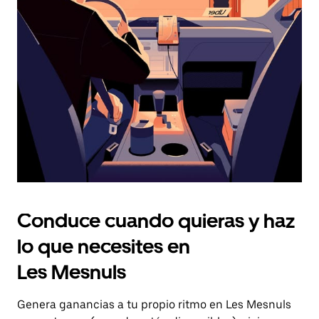
el
botón
de
escape
para
cerrar
el
calendario.
Conduce cuando quieras y haz
lo que necesites en
Les Mesnuls
Genera ganancias a tu propio ritmo en Les Mesnuls