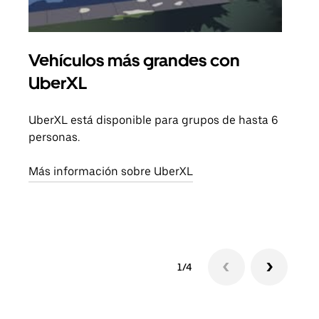
Vehículos más grandes con
Via
UberXL
Cuan
viaj
UberXL está disponible para grupos de hasta 6
prop
personas.
Obté
Más información sobre UberXL
1/4