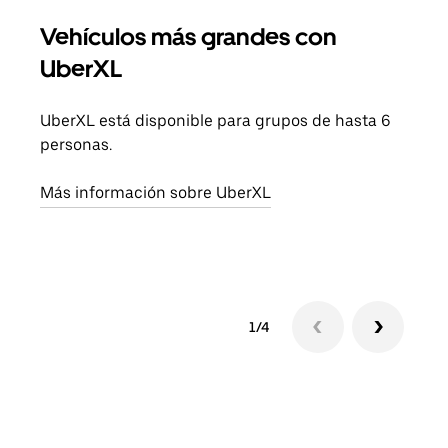
Vehículos más grandes con
Via
UberXL
Cuan
viaj
UberXL está disponible para grupos de hasta 6
prop
personas.
Obté
Más información sobre UberXL
1/4