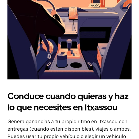
el
botón
de
escape
para
cerrar
el
calendario.
Conduce cuando quieras y haz
lo que necesites en Itxassou
Genera ganancias a tu propio ritmo en Itxassou con
entregas (cuando estén disponibles), viajes o ambos.
Puedes usar tu propio vehículo o elegir un vehículo