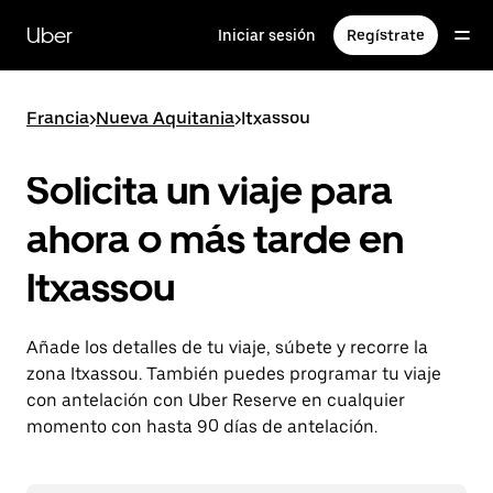
Ir
al
Uber
Iniciar sesión
Regístrate
contenido
principal
Francia
>
Nueva Aquitania
>
Itxassou
Solicita un viaje para
ahora o más tarde en
Itxassou
Añade los detalles de tu viaje, súbete y recorre la
zona Itxassou. También puedes programar tu viaje
con antelación con Uber Reserve en cualquier
momento con hasta 90 días de antelación.