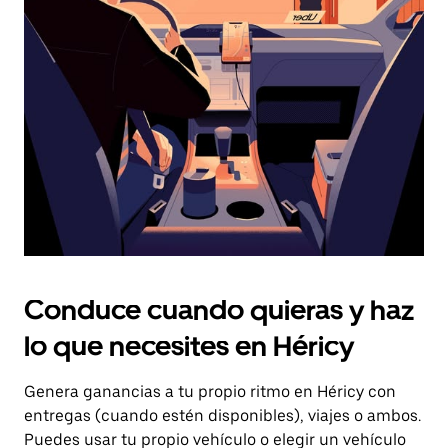
el
botón
de
escape
para
cerrar
el
calendario.
Conduce cuando quieras y haz
lo que necesites en Héricy
Genera ganancias a tu propio ritmo en Héricy con
entregas (cuando estén disponibles), viajes o ambos.
Puedes usar tu propio vehículo o elegir un vehículo