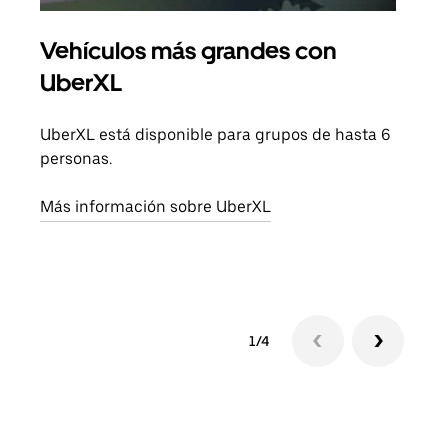
Vehículos más grandes con
Via
UberXL
Cuan
viaj
UberXL está disponible para grupos de hasta 6
prop
personas.
Obté
Más información sobre UberXL
1/4