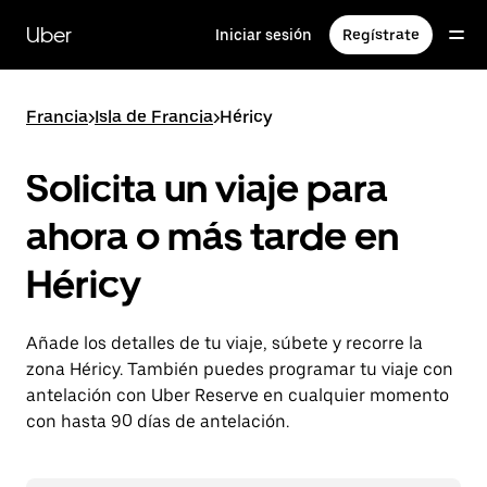
Ir
al
Uber
Iniciar sesión
Regístrate
contenido
principal
Francia
>
Isla de Francia
>
Héricy
Solicita un viaje para
ahora o más tarde en
Héricy
Añade los detalles de tu viaje, súbete y recorre la
zona Héricy. También puedes programar tu viaje con
antelación con Uber Reserve en cualquier momento
con hasta 90 días de antelación.