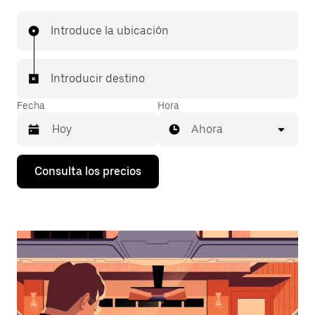
Introduce la ubicación
Introducir destino
Fecha
Hora
Ahora
Pulsa
Consulta los precios
la
flecha
hacia
abajo
para
abrir
el
calendario
y
seleccionar
una