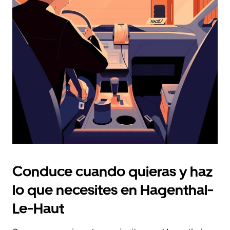
fecha.
Pulsa
el
botón
de
escape
para
cerrar
el
calendario.
Conduce cuando quieras y haz
lo que necesites en Hagenthal-
Le-Haut