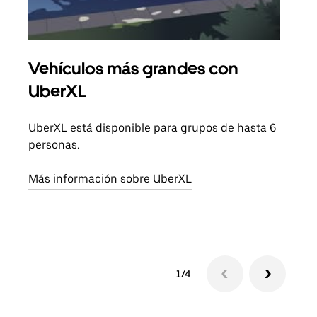
Vehículos más grandes con
Via
UberXL
Cuan
viaj
UberXL está disponible para grupos de hasta 6
prop
personas.
Obté
Más información sobre UberXL
1/4