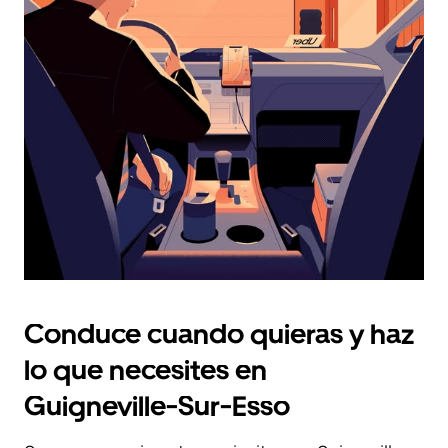
fecha.
Pulsa
el
botón
de
escape
para
cerrar
el
calendario.
Conduce cuando quieras y haz
lo que necesites en
Guigneville-Sur-Esso