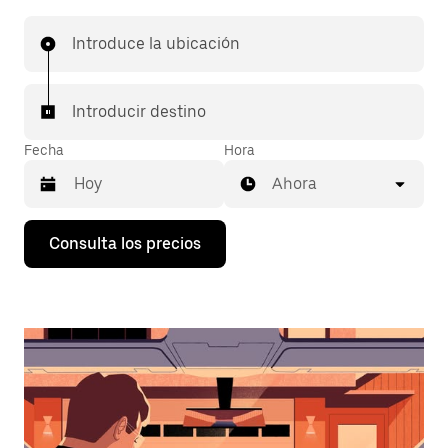
Introduce la ubicación
Introducir destino
Fecha
Hora
Ahora
Pulsa
Consulta los precios
la
flecha
hacia
abajo
para
abrir
el
calendario
y
seleccionar
una