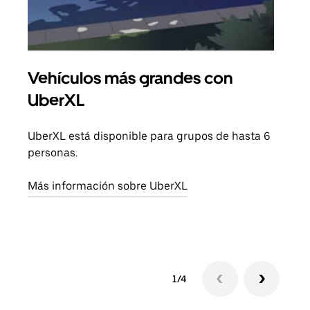
Vehículos más grandes con
Via
UberXL
Cuan
viaj
UberXL está disponible para grupos de hasta 6
prop
personas.
Obté
Más información sobre UberXL
1/4