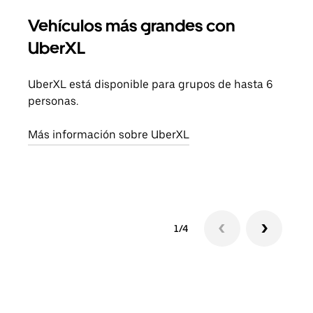
Vehículos más grandes con
Via
UberXL
Cuan
viaj
UberXL está disponible para grupos de hasta 6
prop
personas.
Obté
Más información sobre UberXL
1/4