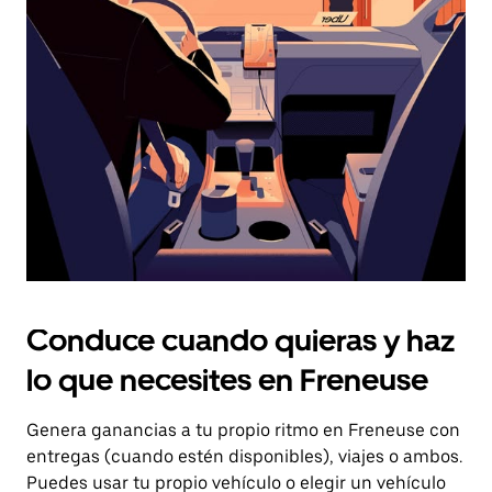
el
botón
de
escape
para
cerrar
el
calendario.
Conduce cuando quieras y haz
lo que necesites en Freneuse
Genera ganancias a tu propio ritmo en Freneuse con
entregas (cuando estén disponibles), viajes o ambos.
Puedes usar tu propio vehículo o elegir un vehículo