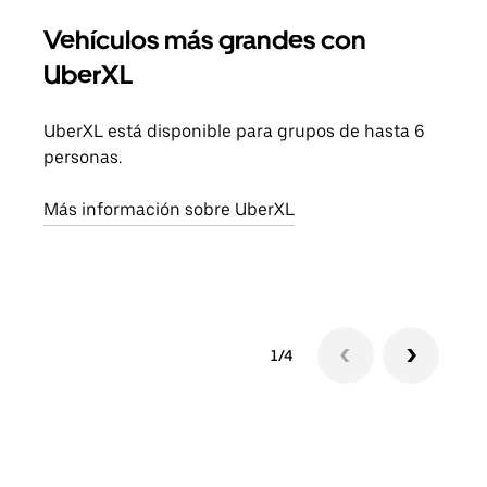
Vehículos más grandes con
Via
UberXL
Cuan
viaj
UberXL está disponible para grupos de hasta 6
prop
personas.
Obté
Más información sobre UberXL
1/4