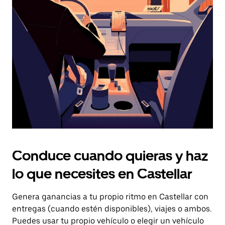
el
botón
de
escape
para
cerrar
el
calendario.
Conduce cuando quieras y haz
lo que necesites en Castellar
Genera ganancias a tu propio ritmo en Castellar con
entregas (cuando estén disponibles), viajes o ambos.
Puedes usar tu propio vehículo o elegir un vehículo