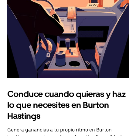
el
botón
de
escape
para
cerrar
el
calendario.
Conduce cuando quieras y haz
lo que necesites en Burton
Hastings
Genera ganancias a tu propio ritmo en Burton