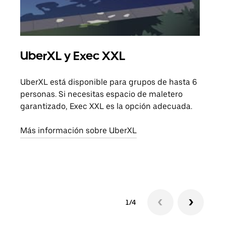
UberXL y Exec XXL
Via
UberXL está disponible para grupos de hasta 6
Cuan
personas. Si necesitas espacio de maletero
viaj
garantizado, Exec XXL es la opción adecuada.
prop
Más información sobre UberXL
Obté
1/4