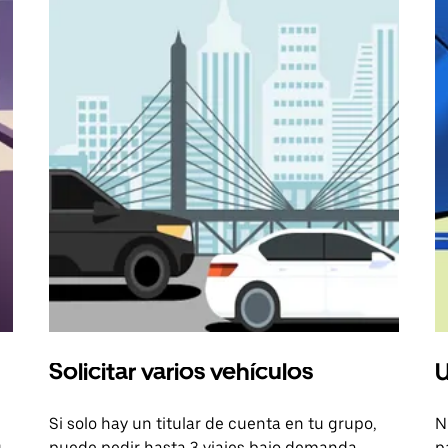
Solicitar varios vehículos
U
Si solo hay un titular de cuenta en tu grupo,
N
u
puede pedir hasta 3 viajes bajo demanda.
p