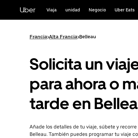
Ir
al
Uber
Viaja
unidad
Negocio
Uber Eats
contenido
principal
Francia
>
Alta Francia
>
Belleau
Solicita un viaj
para ahora o m
tarde en Belle
Añade los detalles de tu viaje, súbete y recorre
Belleau. También puedes programar tu viaje c