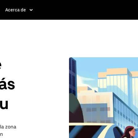
Acerca de
e
ás
au
 la zona
on