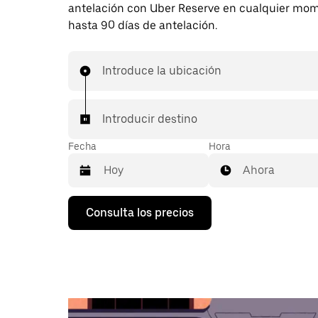
antelación con Uber Reserve en cualquier mo
hasta 90 días de antelación.
Introduce la ubicación
Introducir destino
Fecha
Hora
Ahora
Pulsa
Consulta los precios
la
flecha
hacia
abajo
para
abrir
el
calendario