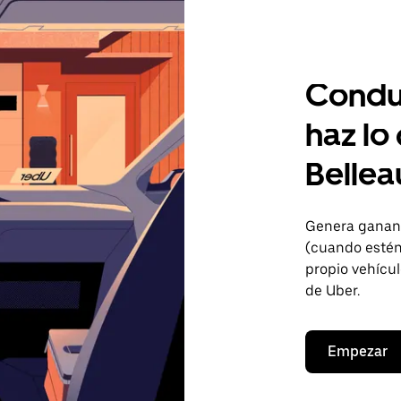
Condu
haz lo
Bellea
Genera gananc
(cuando estén 
propio vehícul
de Uber.
Empezar