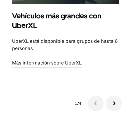
Vehículos más grandes con
Via
UberXL
Cuan
viaj
UberXL está disponible para grupos de hasta 6
prop
personas.
Obté
Más información sobre UberXL
1/4