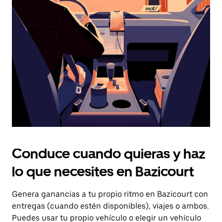
el
botón
de
escape
para
cerrar
el
calendario.
Conduce cuando quieras y haz
lo que necesites en Bazicourt
Genera ganancias a tu propio ritmo en Bazicourt con
entregas (cuando estén disponibles), viajes o ambos.
Puedes usar tu propio vehículo o elegir un vehículo