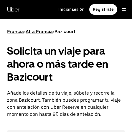
Ir
al
Uber
Iniciar sesión
Regístrate
contenido
principal
Francia
>
Alta Francia
>
Bazicourt
Solicita un viaje para
ahora o más tarde en
Bazicourt
Añade los detalles de tu viaje, súbete y recorre la
zona Bazicourt. También puedes programar tu viaje
con antelación con Uber Reserve en cualquier
momento con hasta 90 días de antelación.