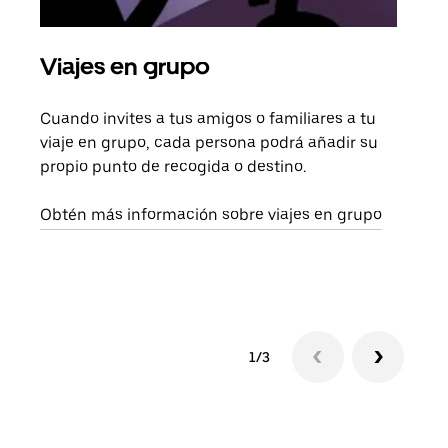
Viajes en grupo
Sol
Cuando invites a tus amigos o familiares a tu
Si s
viaje en grupo, cada persona podrá añadir su
pued
propio punto de recogida o destino.
viaj
sigu
Obtén más información sobre viajes en grupo
1/3