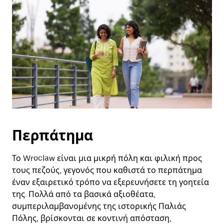
και
να
επιλέξετε
μια
ημερομηνία.
Πατήστε
το
πλήκτρο
escape
για
να
κλείσετε
το
ημερολόγιο.
Περπάτημα
Το Wroclaw είναι μια μικρή πόλη και φιλική προς
τους πεζούς, γεγονός που καθιστά το περπάτημα
έναν εξαιρετικό τρόπο να εξερευνήσετε τη γοητεία
της. Πολλά από τα βασικά αξιοθέατα,
συμπεριλαμβανομένης της ιστορικής Παλιάς
Πόλης, βρίσκονται σε κοντινή απόσταση,