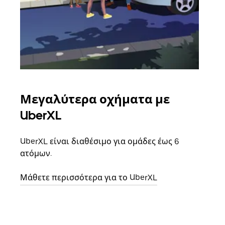
Μεγαλύτερα οχήματα με
Ομ
UberXL
Όταν
οικο
UberXL είναι διαθέσιμο για ομάδες έως 6
κάθε
ατόμων.
σημε
Μάθετε περισσότερα για το UberXL
Μάθε
δια