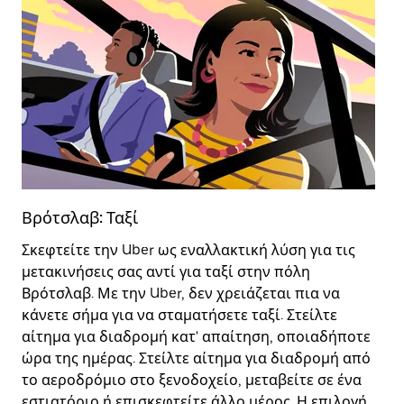
Βρότσλαβ: Ταξί
Η
Σκεφτείτε την Uber ως εναλλακτική λύση για τις
Η
μετακινήσεις σας αντί για ταξί στην πόλη
δ
Βρότσλαβ. Με την Uber, δεν χρειάζεται πια να
μ
κάνετε σήμα για να σταματήσετε ταξί. Στείλτε
ε
αίτημα για διαδρομή κατ' απαίτηση, οποιαδήποτε
ώρα της ημέρας. Στείλτε αίτημα για διαδρομή από
Μ
το αεροδρόμιο στο ξενοδοχείο, μεταβείτε σε ένα
η
εστιατόριο ή επισκεφτείτε άλλο μέρος. Η επιλογή