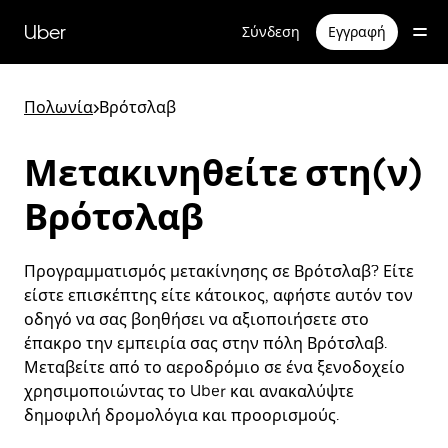
Μετάβαση
στο
Uber
Σύνδεση
Εγγραφή
κύριο
περιεχόμενο
Πολωνία
>
Βρότσλαβ
Μετακινηθείτε στη(ν)
Βρότσλαβ
Προγραμματισμός μετακίνησης σε Βρότσλαβ? Είτε
είστε επισκέπτης είτε κάτοικος, αφήστε αυτόν τον
οδηγό να σας βοηθήσει να αξιοποιήσετε στο
έπακρο την εμπειρία σας στην πόλη Βρότσλαβ.
Μεταβείτε από το αεροδρόμιο σε ένα ξενοδοχείο
χρησιμοποιώντας το Uber και ανακαλύψτε
δημοφιλή δρομολόγια και προορισμούς.