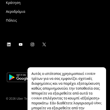
Κράτηση
Αεροδρόμια
Πόλεις
Αυτός ο ιστότοπος χρησιμοποιεί cookie
τρίτων για να σας εμφανίζει σχετικές
διαφημίσεις και να παρέχει εξατομίκευση
καθώς απομνημονεύει την τοποθεσία σας.
Μπορείτε να εξαιρεθείτε από αυτά τα
cookie επιλέγοντας το κουμπί «Εξαίρεση»
©
2026
Uber Technologies Inc.
παρακάτω. Εάν διαθέτετε λογαριασμό Uber,
μπορείτε να εξαιρεθείτε από την