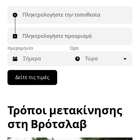
Πληκτρολογήστε την τοποθεσία
Πληκτρολογήστε προορισμό
Ημερομηνία
Ώρα
Τώρα
Πατήστε
Δείτε τις τιμές
το
πλήκτρο
με
το
κάτω
Τρόποι μετακίνησης
βέλος
για
να
στη Βρότσλαβ
μετακινηθείτε
στο
ημερολόγιο