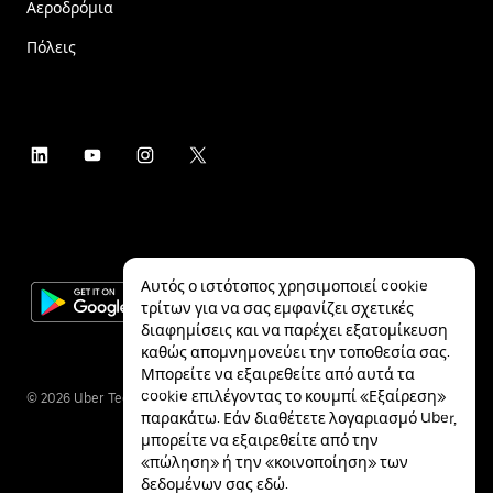
Αεροδρόμια
Πόλεις
Αυτός ο ιστότοπος χρησιμοποιεί cookie
τρίτων για να σας εμφανίζει σχετικές
διαφημίσεις και να παρέχει εξατομίκευση
καθώς απομνημονεύει την τοποθεσία σας.
Μπορείτε να εξαιρεθείτε από αυτά τα
cookie επιλέγοντας το κουμπί «Εξαίρεση»
©
2026
Uber Technologies Inc.
παρακάτω. Εάν διαθέτετε λογαριασμό Uber,
μπορείτε να εξαιρεθείτε από την
«πώληση» ή την «κοινοποίηση» των
δεδομένων σας
εδώ
.