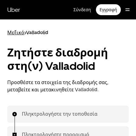
Μετάβαση
στο
Uber
Σύνδεση
Εγγραφή
κύριο
περιεχόμενο
Μεξικό
>
Valladolid
Ζητήστε διαδρομή
στη(ν) Valladolid
Προσθέστε τα στοιχεία της διαδρομής σας,
μεταβείτε και μετακινηθείτε Valladolid.
Πληκτρολογήστε την τοποθεσία
Πληκτρολογήστε προορισμό