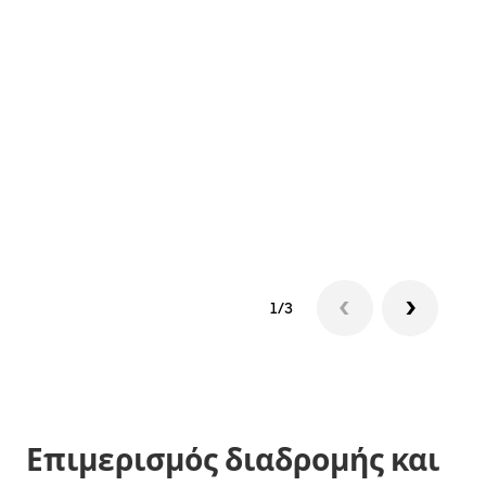
οχ
Αν υ
στην
και 
διαδ
επόμ
1/3
Επιμερισμός διαδρομής και