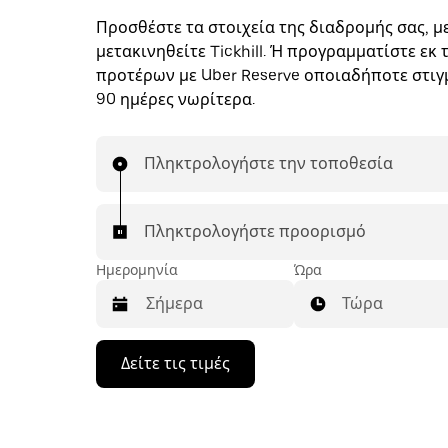
Προσθέστε τα στοιχεία της διαδρομής σας, με
μετακινηθείτε Tickhill. Ή προγραμματίστε εκ 
προτέρων με Uber Reserve οποιαδήποτε στιγμ
90 ημέρες νωρίτερα.
Πληκτρολογήστε την τοποθεσία
Πληκτρολογήστε προορισμό
Ημερομηνία
Ώρα
Τώρα
Πατήστε
Δείτε τις τιμές
το
πλήκτρο
με
το
κάτω