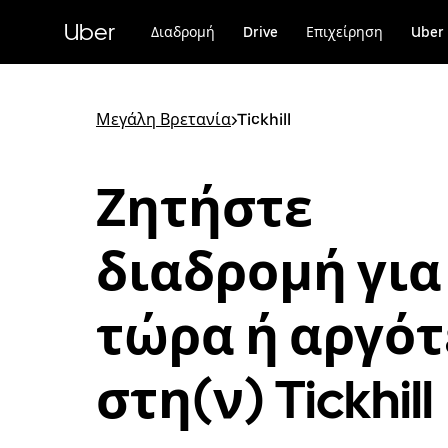
Μετάβαση
στο
Uber
Διαδρομή
Drive
Επιχείρηση
Uber 
κύριο
περιεχόμενο
Μεγάλη Βρετανία
>
Tickhill
Ζητήστε
διαδρομή για
τώρα ή αργό
στη(ν) Tickhill