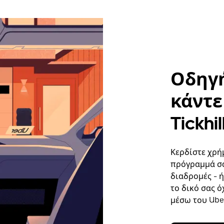
Οδηγή
κάντε 
Tickhil
Κερδίστε χρήμ
πρόγραμμά σα
διαδρομές - 
το δικό σας ό
μέσω του Uber