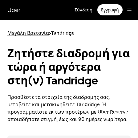
Μετάβαση
στο
Uber
Σύνδεση
Εγγραφή
κύριο
περιεχόμενο
Μεγάλη Βρετανία
>
Tandridge
Ζητήστε διαδρομή για
τώρα ή αργότερα
στη(ν) Tandridge
Προσθέστε τα στοιχεία της διαδρομής σας,
μεταβείτε και μετακινηθείτε Tandridge. Ή
προγραμματίστε εκ των προτέρων με Uber Reserve
οποιαδήποτε στιγμή, έως και 90 ημέρες νωρίτερα.