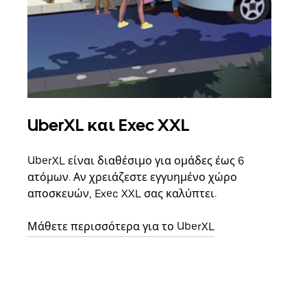
UberXL και Exec XXL
Ομ
UberXL είναι διαθέσιμο για ομάδες έως 6
Όταν
ατόμων. Αν χρειάζεστε εγγυημένο χώρο
οικο
αποσκευών, Exec XXL σας καλύπτει.
κάθε
σημε
Μάθετε περισσότερα για το UberXL
Μάθε
δια