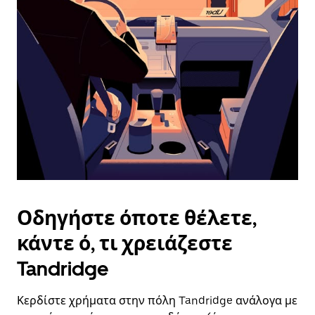
επιλέξετε
μια
ημερομηνία.
Πατήστε
το
πλήκτρο
escape
για
να
κλείσετε
το
ημερολόγιο.
Οδηγήστε όποτε θέλετε,
κάντε ό, τι χρειάζεστε
Tandridge
Κερδίστε χρήματα στην πόλη Tandridge ανάλογα με