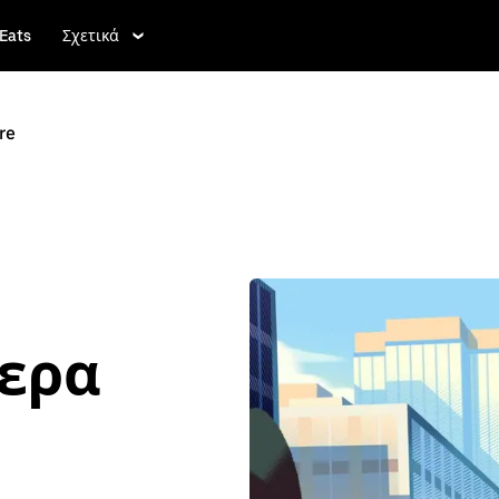
Eats
Σχετικά
re
τερα