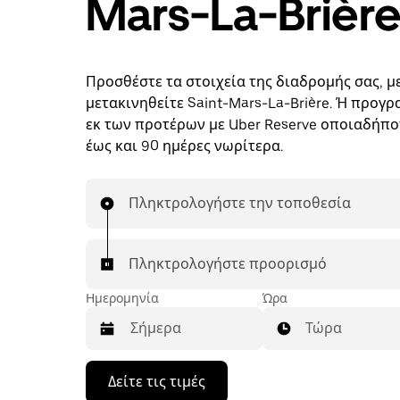
Mars-La-Brièr
Προσθέστε τα στοιχεία της διαδρομής σας, με
μετακινηθείτε Saint-Mars-La-Brière. Ή προγ
εκ των προτέρων με Uber Reserve οποιαδήποτ
έως και 90 ημέρες νωρίτερα.
Πληκτρολογήστε την τοποθεσία
Πληκτρολογήστε προορισμό
Ημερομηνία
Ώρα
Τώρα
Πατήστε
Δείτε τις τιμές
το