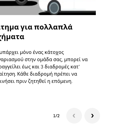
ίτημα για πολλαπλά
Uber Shu
χήματα
Η επιλογή s
επιλεγμένε
 υπάρχει μόνο ένας κάτοχος
και συγκεκ
γαριασμού στην ομάδα σας, μπορεί να
αγγείλει έως και 3 διαδρομές κατ’
Δείτε τη δι
αίτηση. Κάθε διαδρομή πρέπει να
ινήσει πριν ζητηθεί η επόμενη.
1/2