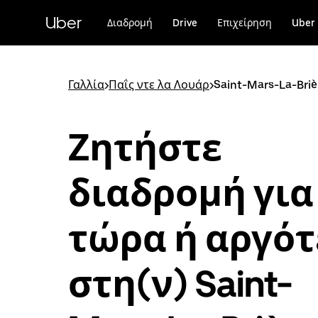
Μετάβαση
στο
Uber
Διαδρομή
Drive
Επιχείρηση
Uber 
κύριο
περιεχόμενο
Γαλλία
>
Παΐς ντε λα Λουάρ
>
Saint-Mars-La-Briè
Ζητήστε
διαδρομή για
τώρα ή αργό
στη(ν) Saint-