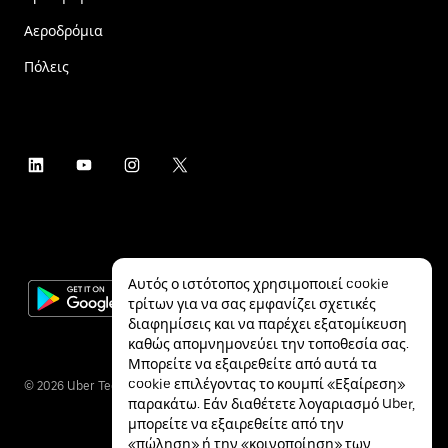
Αεροδρόμια
Πόλεις
Αυτός ο ιστότοπος χρησιμοποιεί cookie
τρίτων για να σας εμφανίζει σχετικές
διαφημίσεις και να παρέχει εξατομίκευση
καθώς απομνημονεύει την τοποθεσία σας.
Μπορείτε να εξαιρεθείτε από αυτά τα
cookie επιλέγοντας το κουμπί «Εξαίρεση»
©
2026
Uber Technologies Inc.
παρακάτω. Εάν διαθέτετε λογαριασμό Uber,
μπορείτε να εξαιρεθείτε από την
«πώληση» ή την «κοινοποίηση» των