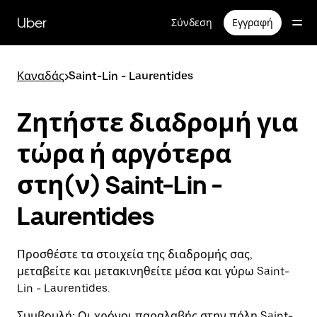
Μετάβαση
στο
Uber
Σύνδεση
Εγγραφή
κύριο
περιεχόμενο
Καναδάς
>
Saint-Lin - Laurentides
Ζητήστε διαδρομή για
τώρα ή αργότερα
στη(ν) Saint-Lin -
Laurentides
Προσθέστε τα στοιχεία της διαδρομής σας,
μεταβείτε και μετακινηθείτε μέσα και γύρω Saint-
Lin - Laurentides.
Συμβουλή:
Οι χρόνοι παραλαβής στην πόλη Saint-