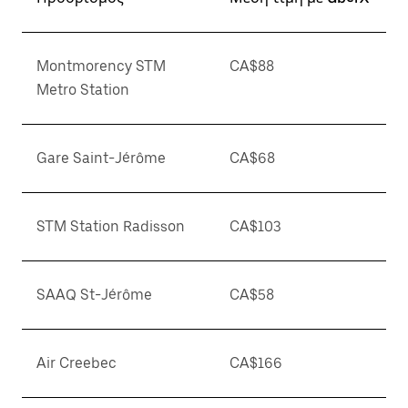
Montmorency STM
CA$88
Metro Station
Gare Saint-Jérôme
CA$68
STM Station Radisson
CA$103
SAAQ St-Jérôme
CA$58
Air Creebec
CA$166