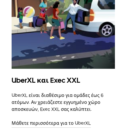
UberXL και Exec XXL
Ομ
UberXL είναι διαθέσιμο για ομάδες έως 6
Όταν
ατόμων. Αν χρειάζεστε εγγυημένο χώρο
οικο
αποσκευών, Exec XXL σας καλύπτει.
κάθε
σημε
Μάθετε περισσότερα για το UberXL