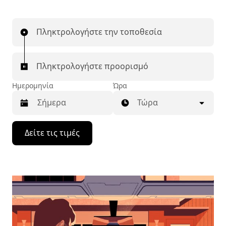
Πληκτρολογήστε την τοποθεσία
Πληκτρολογήστε προορισμό
Ημερομηνία
Ώρα
Τώρα
Πατήστε
Δείτε τις τιμές
το
πλήκτρο
με
το
κάτω
βέλος
για
να
μετακινηθείτε
στο