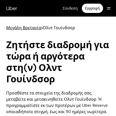
Μετάβαση
στο
Uber
Σύνδεση
Εγγραφή
κύριο
περιεχόμενο
Μεγάλη Βρετανία
>
Ολντ Γουίνδσορ
Ζητήστε διαδρομή για
τώρα ή αργότερα
στη(ν) Ολντ
Γουίνδσορ
Προσθέστε τα στοιχεία της διαδρομής σας,
μεταβείτε και μετακινηθείτε Ολντ Γουίνδσορ. Ή
προγραμματίστε εκ των προτέρων με Uber Reserve
οποιαδήποτε στιγμή, έως και 90 ημέρες νωρίτερα.