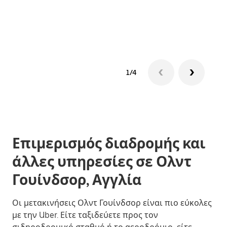
Μάθε
δια
1/4
Επιμερισμός διαδρομής και
άλλες υπηρεσίες σε Ολντ
Γουίνδσορ, Αγγλία
Οι μετακινήσεις Ολντ Γουίνδσορ είναι πιο εύκολες
με την Uber. Είτε ταξιδεύετε προς τον