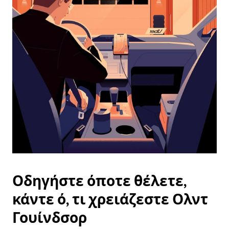
ημερολόγιο
και
να
επιλέξετε
μια
ημερομηνία.
Πατήστε
το
πλήκτρο
escape
για
να
κλείσετε
το
ημερολόγιο.
Οδηγήστε όποτε θέλετε,
κάντε ό, τι χρειάζεστε Ολντ
Γουίνδσορ