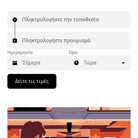
Πληκτρολογήστε την τοποθεσία
Πληκτρολογήστε προορισμό
Ημερομηνία
Ώρα
Τώρα
Πατήστε
Δείτε τις τιμές
το
πλήκτρο
με
το
κάτω
βέλος
για
να
μετακινηθείτε
στο