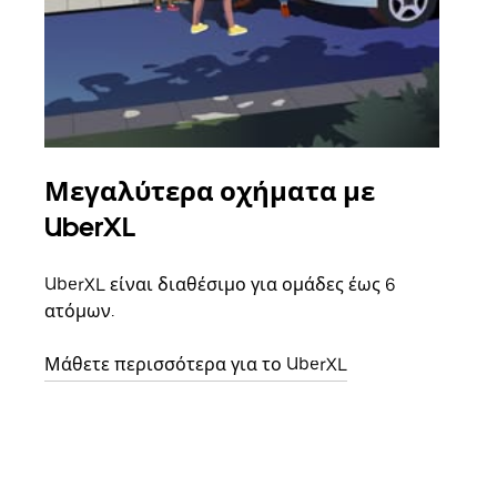
Μεγαλύτερα οχήματα με
Ομ
UberXL
Όταν
οικο
UberXL είναι διαθέσιμο για ομάδες έως 6
κάθε
ατόμων.
σημε
Μάθετε περισσότερα για το UberXL
Μάθε
δια