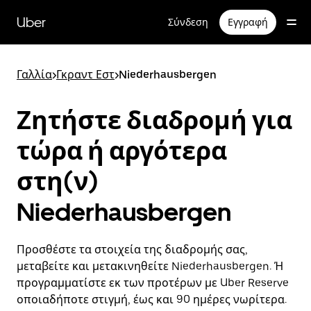
Μετάβαση
στο
Uber
Σύνδεση
Εγγραφή
κύριο
περιεχόμενο
Γαλλία
>
Γκραντ Εστ
>
Niederhausbergen
Ζητήστε διαδρομή για
τώρα ή αργότερα
στη(ν)
Niederhausbergen
Προσθέστε τα στοιχεία της διαδρομής σας,
μεταβείτε και μετακινηθείτε Niederhausbergen. Ή
προγραμματίστε εκ των προτέρων με Uber Reserve
οποιαδήποτε στιγμή, έως και 90 ημέρες νωρίτερα.