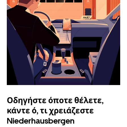
ημερολόγιο
και
να
επιλέξετε
μια
ημερομηνία.
Πατήστε
το
πλήκτρο
escape
για
να
κλείσετε
το
ημερολόγιο.
Οδηγήστε όποτε θέλετε,
κάντε ό, τι χρειάζεστε
Niederhausbergen