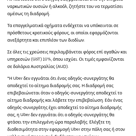
ναρκωτικών ουσιών ή αλκοόλ, ζητήστε του να τερματίσει
αμέσως τη διαδρομή.
Τα επαγγελματικά οχήματα ενδέχεται να υπόκεινται σε
πρόσθετους κρατικούς φόρους, οι οποίοι εφαρμόζονται
ανεξάρτητα και επιπλέον των διοδίων.
Σε όλες τις χρεώσεις περιλαμβάνεται φόρος επί αγαθών και
υπηρεσιών (GST) 10%, όπου ισχύει. Οι τιμές εμφανίζονται
σε δολάρια Αυστραλίας (AUD).
*Η Uber δεν εγγυάται ότι ένας οδηγός-συνεργάτης θα
αποδεχτεί το αίτημα διαδρομής σας. Η διαδρομή σας
επιβεβαιώνεται όταν ο οδηγός-συνεργάτης αποδεχτεί το
αίτημα διαδρομής και λάβετε την επιβεβαίωση. Εάν ένας
οδηγός-συνεργάτης έχει αποδεχτεί το αίτημα διαδρομής
σας, η Uber δεν εγγυάται ότι ο οδηγός-συνεργάτης θα
φτάσει την επιλεγμένη ώρα παραλαβής. Ελέγξτε τη
διαθεσιμότητα στην εφαρμογή Uber στην πόλη σας ή στον