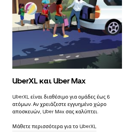
UberXL και Uber Max
Ομ
UberXL είναι διαθέσιμο για ομάδες έως 6
Όταν
ατόμων. Αν χρειάζεστε εγγυημένο χώρο
οικο
αποσκευών, Uber Max σας καλύπτει.
κάθε
σημε
Μάθετε περισσότερα για το UberXL
Μάθε