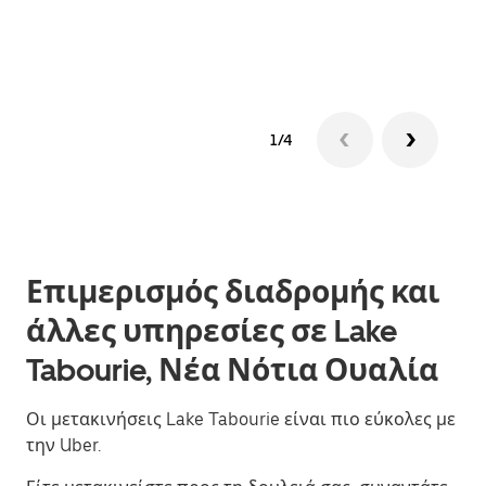
δια
1/4
Επιμερισμός διαδρομής και
άλλες υπηρεσίες σε Lake
Tabourie, Νέα Νότια Ουαλία
Οι μετακινήσεις Lake Tabourie είναι πιο εύκολες με
την Uber.