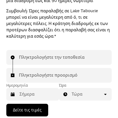
μια διαδρομή έως και 90 ημέρες νωρίτερα.
Συμβουλή:
Ώρες παραλαβής σε Lake Tabourie
μπορεί να είναι μεγαλύτερη από ό, τι σε
μεγαλύτερες πόλεις. Η κράτηση διαδρομής εκ των
προτέρων διασφαλίζει ότι η παραλαβή σας είναι η
καλύτερη για εσάς ώρα.*
Πληκτρολογήστε την τοποθεσία
Πληκτρολογήστε προορισμό
Ημερομηνία
Ώρα
Τώρα
Πατήστε
Δείτε τις τιμές
το
πλήκτρο