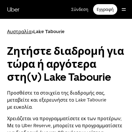
Μετάβαση
στο
Uber
Σύνδεση
Εγγραφή
κύριο
περιεχόμενο
Αυστραλία
>
Lake Tabourie
Ζητήστε διαδρομή για
τώρα ή αργότερα
στη(ν) Lake Tabourie
Προσθέστε τα στοιχεία της διαδρομής σας,
μεταβείτε και εξερευνήστε το Lake Tabourie
με ευκολία.
Χρειάζεται να προγραμματίσετε εκ των προτέρων;
Με το Uber Reserve, μπορείτε να προγραμματίσετε