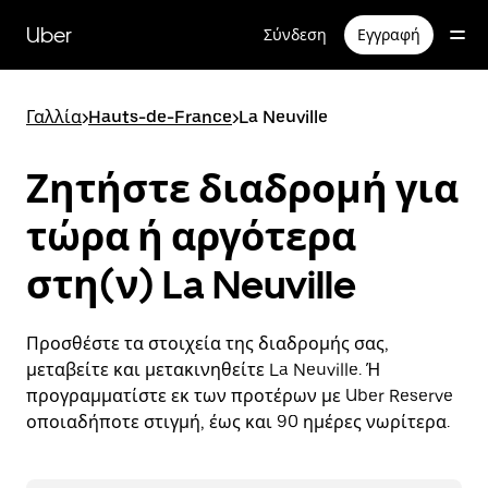
Μετάβαση
στο
Uber
Σύνδεση
Εγγραφή
κύριο
περιεχόμενο
Γαλλία
>
Hauts-de-France
>
La Neuville
Ζητήστε διαδρομή για
τώρα ή αργότερα
στη(ν) La Neuville
Προσθέστε τα στοιχεία της διαδρομής σας,
μεταβείτε και μετακινηθείτε La Neuville. Ή
προγραμματίστε εκ των προτέρων με Uber Reserve
οποιαδήποτε στιγμή, έως και 90 ημέρες νωρίτερα.