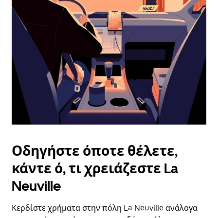
επιλέξετε
μια
ημερομηνία.
Πατήστε
το
πλήκτρο
escape
για
να
κλείσετε
το
ημερολόγιο.
Οδηγήστε όποτε θέλετε,
κάντε ό, τι χρειάζεστε La
Neuville
Κερδίστε χρήματα στην πόλη La Neuville ανάλογα