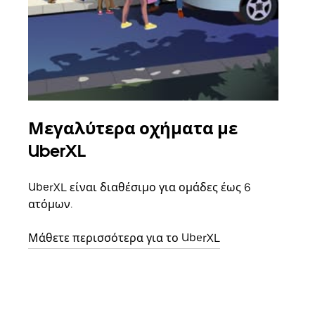
Μεγαλύτερα οχήματα με
Ομ
UberXL
Όταν
οικο
UberXL είναι διαθέσιμο για ομάδες έως 6
κάθε
ατόμων.
σημε
Μάθετε περισσότερα για το UberXL
Μάθε
δια