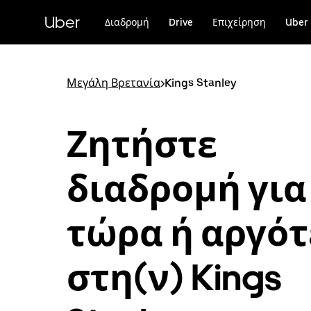
Μετάβαση
στο
Uber
Διαδρομή
Drive
Επιχείρηση
Uber 
κύριο
περιεχόμενο
Μεγάλη Βρετανία
>
Kings Stanley
Ζητήστε
διαδρομή για
τώρα ή αργό
στη(ν) Kings