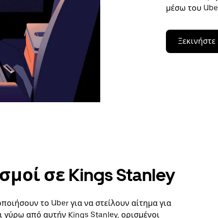
μέσω του Uber
Ξεκινήστε
μοί σε Kings Stanley
οιήσουν το Uber για να στείλουν αίτημα για
 γύρω από αυτήν Kings Stanley, ορισμένοι