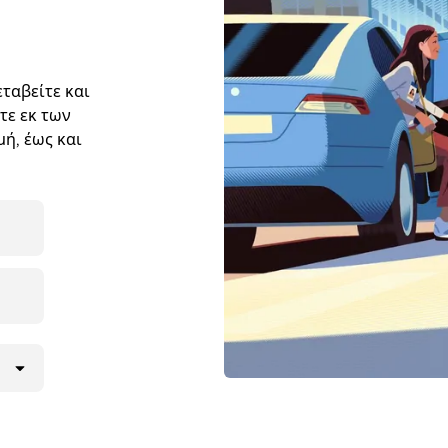
ταβείτε και
τε εκ των
ή, έως και