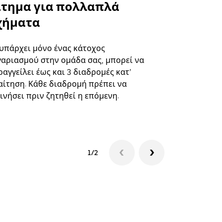
ίτημα για πολλαπλά
Uber Shu
χήματα
Η επιλογή s
επιλεγμένε
 υπάρχει μόνο ένας κάτοχος
και συγκεκ
γαριασμού στην ομάδα σας, μπορεί να
αγγείλει έως και 3 διαδρομές κατ’
Δείτε τη δι
αίτηση. Κάθε διαδρομή πρέπει να
ινήσει πριν ζητηθεί η επόμενη.
1/2