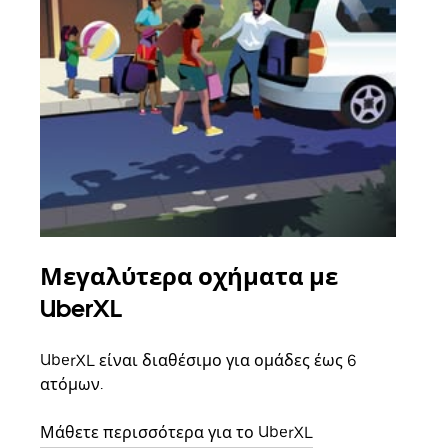
Μεγαλύτερα οχήματα με
Ομ
UberXL
Όταν
οικο
UberXL είναι διαθέσιμο για ομάδες έως 6
κάθε
ατόμων.
σημε
Μάθετε περισσότερα για το UberXL