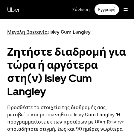
Μετάβαση
στο
Uber
Σύνδεση
Εγγραφή
κύριο
περιεχόμενο
Μεγάλη Βρετανία
>
Isley Cum Langley
Ζητήστε διαδρομή για
τώρα ή αργότερα
στη(ν) Isley Cum
Langley
Προσθέστε τα στοιχεία της διαδρομής σας,
μεταβείτε και μετακινηθείτε Isley Cum Langley. Ή
προγραμματίστε εκ των προτέρων με Uber Reserve
οποιαδήποτε στιγμή, έως και 90 ημέρες νωρίτερα.