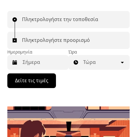
Πληκτρολογήστε την τοποθεσία
Πληκτρολογήστε προορισμό
Ημερομηνία
Ώρα
Τώρα
Πατήστε
Δείτε τις τιμές
το
πλήκτρο
με
το
κάτω
βέλος
για
να
μετακινηθείτε
στο