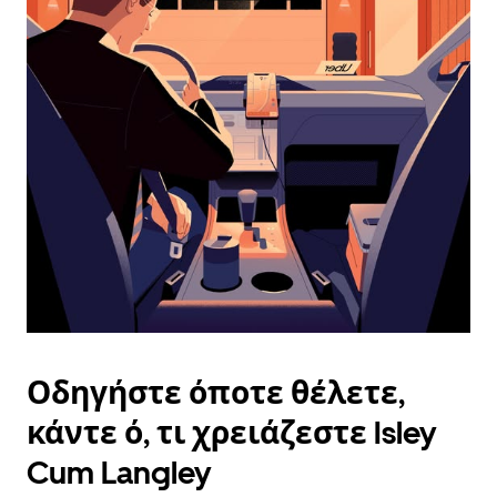
ημερολόγιο
και
να
επιλέξετε
μια
ημερομηνία.
Πατήστε
το
πλήκτρο
escape
για
να
κλείσετε
το
ημερολόγιο.
Οδηγήστε όποτε θέλετε,
κάντε ό, τι χρειάζεστε Isley
Cum Langley