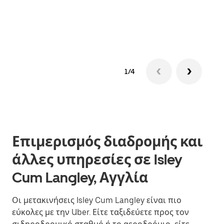
Μάθε
δια
1/4
Επιμερισμός διαδρομής και
άλλες υπηρεσίες σε Isley
Cum Langley, Αγγλία
Οι μετακινήσεις Isley Cum Langley είναι πιο
εύκολες με την Uber. Είτε ταξιδεύετε προς τον