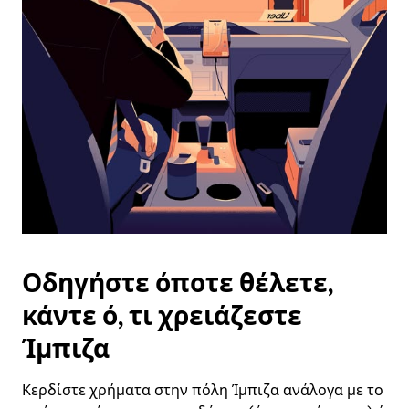
επιλέξετε
μια
ημερομηνία.
Πατήστε
το
πλήκτρο
escape
για
να
κλείσετε
το
ημερολόγιο.
Οδηγήστε όποτε θέλετε,
κάντε ό, τι χρειάζεστε
Ίμπιζα
Κερδίστε χρήματα στην πόλη Ίμπιζα ανάλογα με το