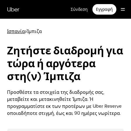
Μετάβαση
στο
Uber
Σύνδεση
Εγγραφή
κύριο
περιεχόμενο
Ισπανία
>
Ίμπιζα
Ζητήστε διαδρομή για
τώρα ή αργότερα
στη(ν) Ίμπιζα
Προσθέστε τα στοιχεία της διαδρομής σας,
μεταβείτε και μετακινηθείτε Ίμπιζα. Ή
προγραμματίστε εκ των προτέρων με Uber Reserve
οποιαδήποτε στιγμή, έως και 90 ημέρες νωρίτερα.