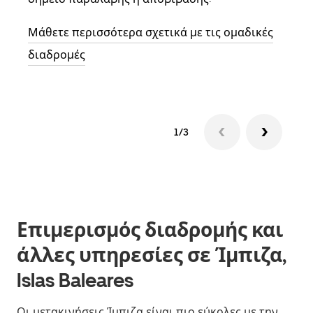
και 
διαδ
Μάθετε περισσότερα σχετικά με τις ομαδικές
επόμ
διαδρομές
1/3
Επιμερισμός διαδρομής και
άλλες υπηρεσίες σε Ίμπιζα,
Islas Baleares
Οι μετακινήσεις Ίμπιζα είναι πιο εύκολες με την