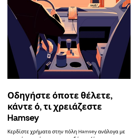
επιλέξετε
μια
ημερομηνία.
Πατήστε
το
πλήκτρο
escape
για
να
κλείσετε
το
ημερολόγιο.
Οδηγήστε όποτε θέλετε,
κάντε ό, τι χρειάζεστε
Hamsey
Κερδίστε χρήματα στην πόλη Hamsey ανάλογα με