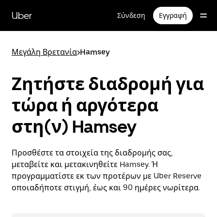
Μετάβαση
στο
Uber
Σύνδεση
Εγγραφή
κύριο
περιεχόμενο
Μεγάλη Βρετανία
>
Hamsey
Ζητήστε διαδρομή για
τώρα ή αργότερα
στη(ν) Hamsey
Προσθέστε τα στοιχεία της διαδρομής σας,
μεταβείτε και μετακινηθείτε Hamsey. Ή
προγραμματίστε εκ των προτέρων με Uber Reserve
οποιαδήποτε στιγμή, έως και 90 ημέρες νωρίτερα.