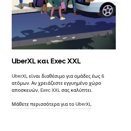
UberXL και Exec XXL
Ομ
UberXL είναι διαθέσιμο για ομάδες έως 6
Όταν
ατόμων. Αν χρειάζεστε εγγυημένο χώρο
οικο
αποσκευών, Exec XXL σας καλύπτει.
κάθε
σημε
Μάθετε περισσότερα για το UberXL
Μάθε
δια