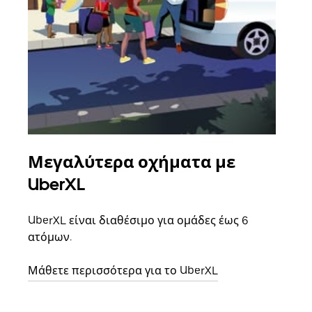
Μεγαλύτερα οχήματα με
Ομ
UberXL
Όταν
οικο
UberXL είναι διαθέσιμο για ομάδες έως 6
κάθε
ατόμων.
σημε
Μάθετε περισσότερα για το UberXL
Μάθε
δια