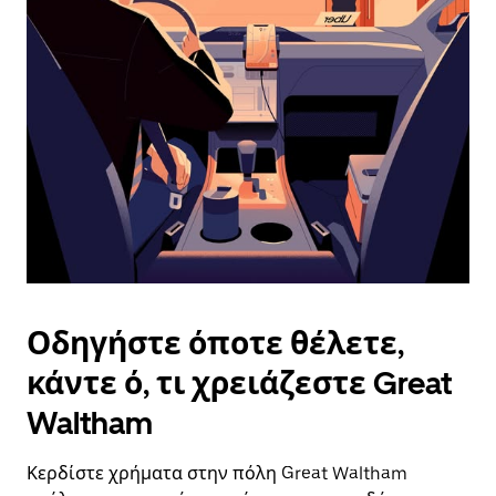
επιλέξετε
μια
ημερομηνία.
Πατήστε
το
πλήκτρο
escape
για
να
κλείσετε
το
ημερολόγιο.
Οδηγήστε όποτε θέλετε,
κάντε ό, τι χρειάζεστε Great
Waltham
Κερδίστε χρήματα στην πόλη Great Waltham