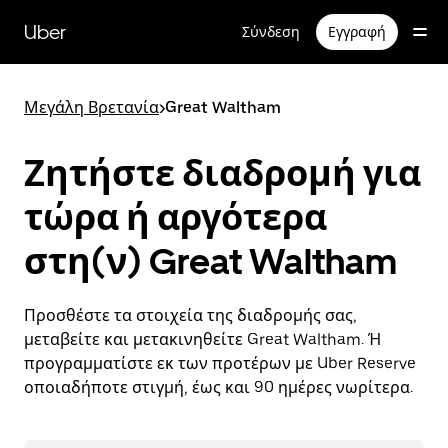
Μετάβαση
στο
Uber
Σύνδεση
Εγγραφή
κύριο
περιεχόμενο
Μεγάλη Βρετανία
>
Great Waltham
Ζητήστε διαδρομή για
τώρα ή αργότερα
στη(ν) Great Waltham
Προσθέστε τα στοιχεία της διαδρομής σας,
μεταβείτε και μετακινηθείτε Great Waltham. Ή
προγραμματίστε εκ των προτέρων με Uber Reserve
οποιαδήποτε στιγμή, έως και 90 ημέρες νωρίτερα.