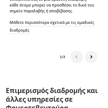
Αν υ
κάθε άτομο μπορεί να προσθέσει το δικό του
στην
σημείο παραλαβής ή αποβίβασης.
και 
διαδ
Μάθετε περισσότερα σχετικά με τις ομαδικές
επόμ
διαδρομές
1/3
Επιμερισμός διαδρομής και
άλλες υπηρεσίες σε