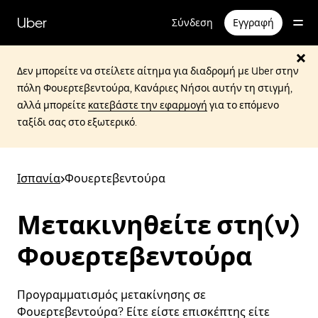
Μετάβαση
στο
Uber
Σύνδεση
Εγγραφή
κύριο
περιεχόμενο
Δεν μπορείτε να στείλετε αίτημα για διαδρομή με Uber στην
πόλη Φουερτεβεντούρα, Κανάριες Νήσοι αυτήν τη στιγμή,
αλλά μπορείτε
κατεβάστε την εφαρμογή
για το επόμενο
ταξίδι σας στο εξωτερικό.
Ισπανία
>
Φουερτεβεντούρα
Μετακινηθείτε στη(ν)
Φουερτεβεντούρα
Προγραμματισμός μετακίνησης σε
Φουερτεβεντούρα? Είτε είστε επισκέπτης είτε