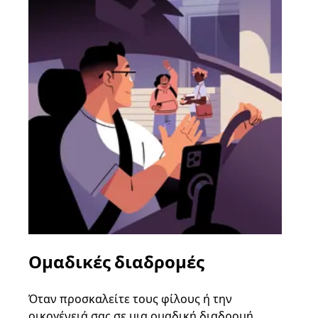
Ομαδικές διαδρομές
Αί
οχ
Όταν προσκαλείτε τους φίλους ή την
οικογένειά σας σε μια ομαδική διαδρομή,