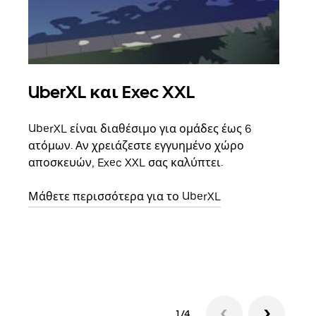
UberXL και Exec XXL
Ομ
UberXL είναι διαθέσιμο για ομάδες έως 6
Όταν
ατόμων. Αν χρειάζεστε εγγυημένο χώρο
οικο
αποσκευών, Exec XXL σας καλύπτει.
κάθε
σημε
Μάθετε περισσότερα για το UberXL
Μάθε
δια
1/4