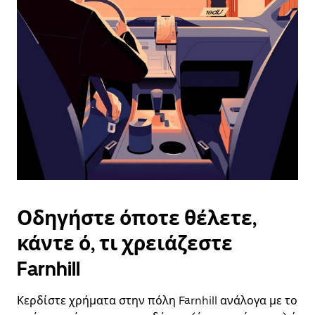
επιλέξετε
μια
ημερομηνία.
Πατήστε
το
πλήκτρο
escape
για
να
κλείσετε
το
ημερολόγιο.
Οδηγήστε όποτε θέλετε,
κάντε ό, τι χρειάζεστε
Farnhill
Κερδίστε χρήματα στην πόλη Farnhill ανάλογα με το