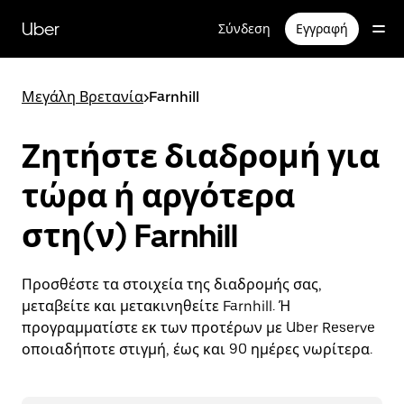
Μετάβαση
στο
Uber
Σύνδεση
Εγγραφή
κύριο
περιεχόμενο
Μεγάλη Βρετανία
>
Farnhill
Ζητήστε διαδρομή για
τώρα ή αργότερα
στη(ν) Farnhill
Προσθέστε τα στοιχεία της διαδρομής σας,
μεταβείτε και μετακινηθείτε Farnhill. Ή
προγραμματίστε εκ των προτέρων με Uber Reserve
οποιαδήποτε στιγμή, έως και 90 ημέρες νωρίτερα.