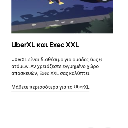
UberXL και Exec XXL
Ομ
UberXL είναι διαθέσιμο για ομάδες έως 6
Όταν
ατόμων. Αν χρειάζεστε εγγυημένο χώρο
οικο
αποσκευών, Exec XXL σας καλύπτει.
κάθε
σημε
Μάθετε περισσότερα για το UberXL
Μάθε
δια