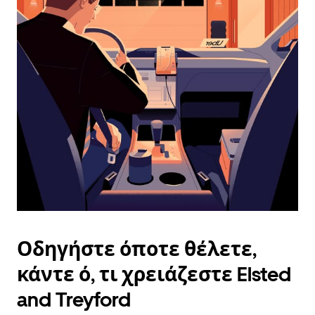
ημερολόγιο
και
να
επιλέξετε
μια
ημερομηνία.
Πατήστε
το
πλήκτρο
escape
για
να
κλείσετε
το
ημερολόγιο.
Οδηγήστε όποτε θέλετε,
κάντε ό, τι χρειάζεστε Elsted
and Treyford