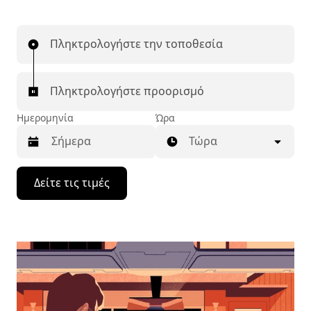
Πληκτρολογήστε την τοποθεσία
Πληκτρολογήστε προορισμό
Ημερομηνία
Ώρα
Τώρα
Πατήστε
Δείτε τις τιμές
το
πλήκτρο
με
το
κάτω
βέλος
για
να
μετακινηθείτε
στο