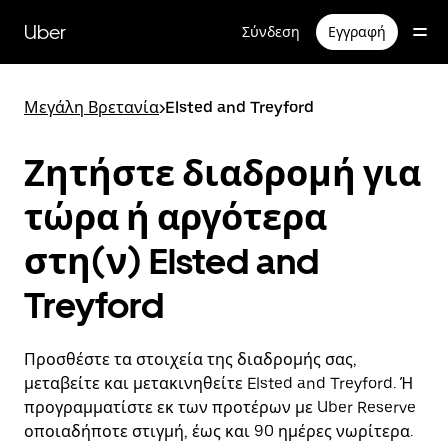
Μετάβαση
στο
Uber
Σύνδεση
Εγγραφή
κύριο
περιεχόμενο
Μεγάλη Βρετανία
>
Elsted and Treyford
Ζητήστε διαδρομή για
τώρα ή αργότερα
στη(ν) Elsted and
Treyford
Προσθέστε τα στοιχεία της διαδρομής σας,
μεταβείτε και μετακινηθείτε Elsted and Treyford. Ή
προγραμματίστε εκ των προτέρων με Uber Reserve
οποιαδήποτε στιγμή, έως και 90 ημέρες νωρίτερα.