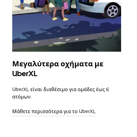
Μεγαλύτερα οχήματα με
Ομ
UberXL
Όταν
οικο
UberXL είναι διαθέσιμο για ομάδες έως 6
κάθε
ατόμων.
σημε
Μάθετε περισσότερα για το UberXL
Μάθε
δια