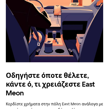
επιλέξετε
μια
ημερομηνία.
Πατήστε
το
πλήκτρο
escape
για
να
κλείσετε
το
ημερολόγιο.
Οδηγήστε όποτε θέλετε,
κάντε ό, τι χρειάζεστε East
Meon
Κερδίστε χρήματα στην πόλη East Meon ανάλογα με