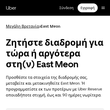
Μετάβαση
στο
Uber
Σύνδεση
Εγγραφή
κύριο
περιεχόμενο
Μεγάλη Βρετανία
>
East Meon
Ζητήστε διαδρομή για
τώρα ή αργότερα
στη(ν) East Meon
Προσθέστε τα στοιχεία της διαδρομής σας,
μεταβείτε και μετακινηθείτε East Meon. Ή
προγραμματίστε εκ των προτέρων με Uber Reserve
οποιαδήποτε στιγμή, έως και 90 ημέρες νωρίτερα.