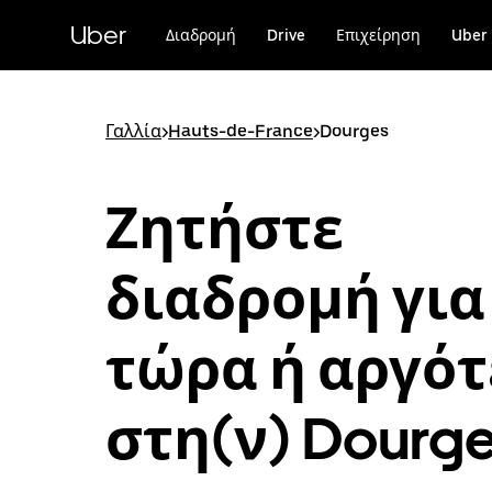
Μετάβαση
στο
Uber
Διαδρομή
Drive
Επιχείρηση
Uber 
κύριο
περιεχόμενο
Γαλλία
>
Hauts-de-France
>
Dourges
Ζητήστε
διαδρομή για
τώρα ή αργό
στη(ν) Dourg