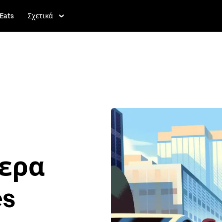
Eats
Σχετικά
τερα
es