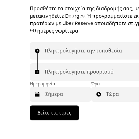
Προσθέστε τα στοιχεία της διαδρομής σας, με
μετακινηθείτε Dourges. Ή προγραμματίστε εκ
προτέρων με Uber Reserve οποιαδήποτε στιγμ
90 ημέρες νωρίτερα.
Πληκτρολογήστε την τοποθεσία
Πληκτρολογήστε προορισμό
Ημερομηνία
Ώρα
Τώρα
Πατήστε
Δείτε τις τιμές
το
πλήκτρο
με
το
κάτω