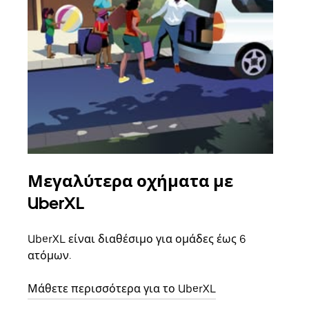
Μεγαλύτερα οχήματα με
Ομ
UberXL
Όταν
οικο
UberXL είναι διαθέσιμο για ομάδες έως 6
κάθε
ατόμων.
σημε
Μάθετε περισσότερα για το UberXL
Μάθε