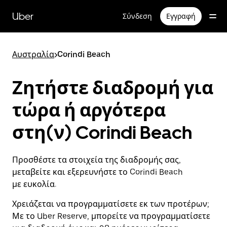
Μετάβαση
στο
Uber
Σύνδεση
Εγγραφή
κύριο
περιεχόμενο
Αυστραλία
>
Corindi Beach
Ζητήστε διαδρομή για
τώρα ή αργότερα
στη(ν) Corindi Beach
Προσθέστε τα στοιχεία της διαδρομής σας,
μεταβείτε και εξερευνήστε το Corindi Beach
με ευκολία.
Χρειάζεται να προγραμματίσετε εκ των προτέρων;
Με το Uber Reserve, μπορείτε να προγραμματίσετε