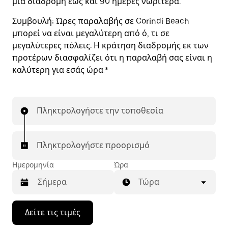
μια διαδρομή έως και 90 ημέρες νωρίτερα.
Συμβουλή:
Ώρες παραλαβής σε Corindi Beach
μπορεί να είναι μεγαλύτερη από ό, τι σε
μεγαλύτερες πόλεις. Η κράτηση διαδρομής εκ των
προτέρων διασφαλίζει ότι η παραλαβή σας είναι η
καλύτερη για εσάς ώρα.*
Πληκτρολογήστε την τοποθεσία
Πληκτρολογήστε προορισμό
Ημερομηνία
Ώρα
Τώρα
Πατήστε
Δείτε τις τιμές
το
πλήκτρο