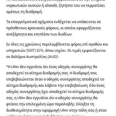
ναρκωτικών ουσιών ή αλκοόλ, ζητήστε του να τερματίσει
αμέσως τη διαδρομή.
Τα επαγγελματικά οχήματα ενδέχεται να υπόκεινται σε
πρόσθετους κρατικούς φόρους, οι οποίοι εφαρμόζονται
ανεξάρτητα και επιπλέον των διοδίων.
Σε όλες τις χρεώσεις περιλαμβάνεται φόρος επί αγαθών και
υπηρεσιών (GST) 10%, όπου ισχύει. Οι τιμές εμφανίζονται
σε δολάρια Αυστραλίας (AUD).
*Η Uber δεν εγγυάται ότι ένας οδηγός-συνεργάτης θα
αποδεχτεί το αίτημα διαδρομής σας. Η διαδρομή σας
επιβεβαιώνεται όταν ο οδηγός-συνεργάτης αποδεχτεί το
αίτημα διαδρομής και λάβετε την επιβεβαίωση. Εάν ένας
οδηγός-συνεργάτης έχει αποδεχτεί το αίτημα διαδρομής
σας, η Uber δεν εγγυάται ότι ο οδηγός-συνεργάτης θα
φτάσει την επιλεγμένη ώρα παραλαβής. Ελέγξτε τη
διαθεσιμότητα στην εφαρμογή Uber στην πόλη σας ή στον