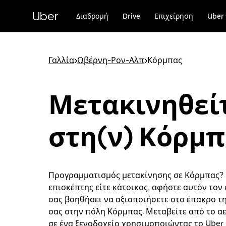
Μετάβαση
στο
Uber
Διαδρομή
Drive
Επιχείρηση
Uber 
κύριο
περιεχόμενο
Γαλλία
>
Ωβέρνη-Ρον-Αλπ
>
Κόρμπας
Μετακινηθεί
στη(ν) Κόρμπ
Προγραμματισμός μετακίνησης σε Κόρμπας? Ε
επισκέπτης είτε κάτοικος, αφήστε αυτόν τον
σας βοηθήσει να αξιοποιήσετε στο έπακρο τ
σας στην πόλη Κόρμπας. Μεταβείτε από το α
σε ένα ξενοδοχείο χρησιμοποιώντας το Uber 