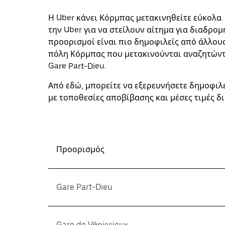
στο
ημερολόγιο
Η Uber κάνει Κόρμπας μετακινηθείτε εύκολα.
και
να
την Uber για να στείλουν αίτημα για διαδρο
επιλέξετε
προορισμοί είναι πιο δημοφιλείς από άλλους
μια
πόλη Κόρμπας που μετακινούνται αναζητώντ
ημερομηνία.
Πατήστε
Gare Part-Dieu.
το
πλήκτρο
Από εδώ, μπορείτε να εξερευνήσετε δημοφιλ
escape
με τοποθεσίες αποβίβασης και μέσες τιμές δ
για
να
κλείσετε
το
ημερολόγιο.
Προορισμός
Gare Part-Dieu
Gare de Vénissieux