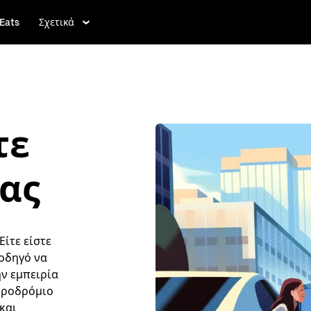
Eats
Σχετικά
τε
ας
ίτε είστε
 οδηγό να
ην εμπειρία
εροδρόμιο
και