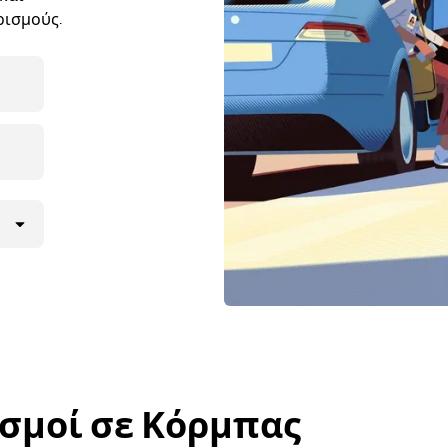
ρισμούς.
σμοί σε Κόρμπας