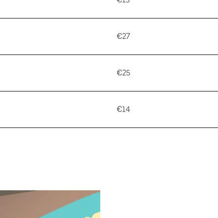
€27
€25
€14