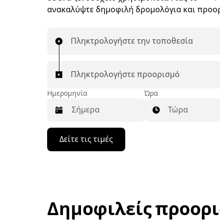
ανακαλύψτε δημοφιλή δρομολόγια και προο
Πληκτρολογήστε την τοποθεσία
Πληκτρολογήστε προορισμό
Ημερομηνία
Ώρα
Τώρα
Πατήστε
Δείτε τις τιμές
το
πλήκτρο
με
το
κάτω
βέλος
για
Δημοφιλείς προορι
να
μετακινηθείτε