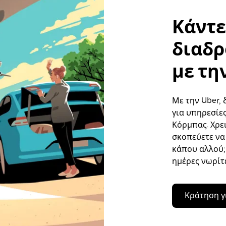
Κάντε
διαδρ
με τη
Με την Uber, 
για υπηρεσίε
Κόρμπας. Χρε
σκοπεύετε να 
κάπου αλλού;
ημέρες νωρίτ
Κράτηση γ