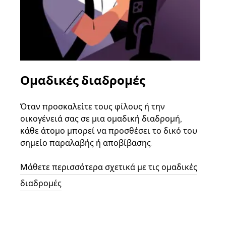
Ομαδικές διαδρομές
Αί
οχ
Όταν προσκαλείτε τους φίλους ή την
οικογένειά σας σε μια ομαδική διαδρομή,
Αν υ
κάθε άτομο μπορεί να προσθέσει το δικό του
στην
σημείο παραλαβής ή αποβίβασης.
και 
διαδ
Μάθετε περισσότερα σχετικά με τις ομαδικές
επόμ
διαδρομές