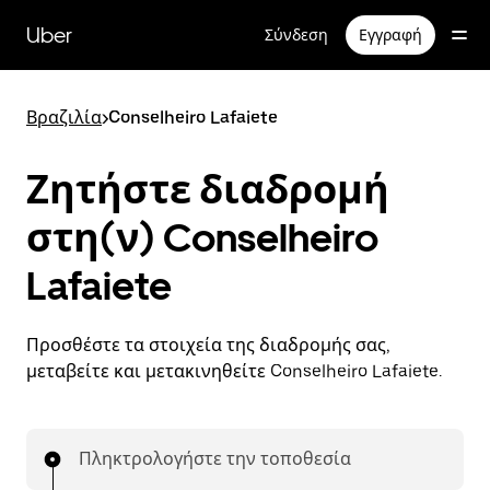
Μετάβαση
στο
Uber
Σύνδεση
Εγγραφή
κύριο
περιεχόμενο
Βραζιλία
>
Conselheiro Lafaiete
Ζητήστε διαδρομή
στη(ν) Conselheiro
Lafaiete
Προσθέστε τα στοιχεία της διαδρομής σας,
μεταβείτε και μετακινηθείτε Conselheiro Lafaiete.
Πληκτρολογήστε την τοποθεσία