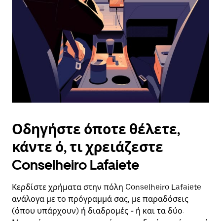
ημερομηνία.
Πατήστε
το
πλήκτρο
escape
για
να
κλείσετε
το
ημερολόγιο.
Οδηγήστε όποτε θέλετε,
κάντε ό, τι χρειάζεστε
Conselheiro Lafaiete
Κερδίστε χρήματα στην πόλη Conselheiro Lafaiete
ανάλογα με το πρόγραμμά σας, με παραδόσεις
(όπου υπάρχουν) ή διαδρομές - ή και τα δύο.