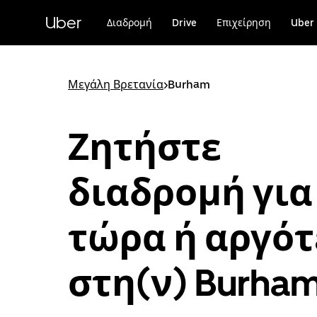
Μετάβαση
στο
Uber
Διαδρομή
Drive
Επιχείρηση
Uber 
κύριο
περιεχόμενο
Μεγάλη Βρετανία
>
Burham
Ζητήστε
διαδρομή για
τώρα ή αργό
στη(ν) Burha