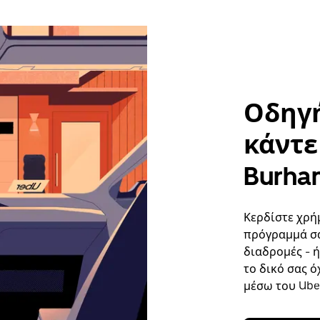
Οδηγή
κάντε 
Burha
Κερδίστε χρή
πρόγραμμά σα
διαδρομές - 
το δικό σας ό
μέσω του Uber