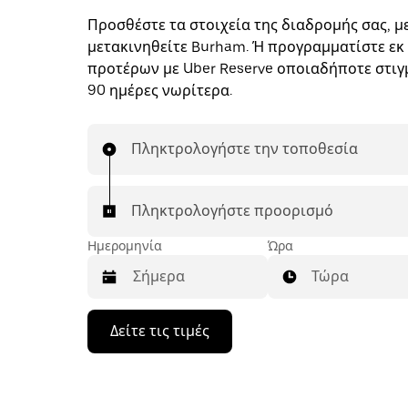
Προσθέστε τα στοιχεία της διαδρομής σας, με
μετακινηθείτε Burham. Ή προγραμματίστε εκ
προτέρων με Uber Reserve οποιαδήποτε στιγμ
90 ημέρες νωρίτερα.
Πληκτρολογήστε την τοποθεσία
Πληκτρολογήστε προορισμό
Ημερομηνία
Ώρα
Τώρα
Πατήστε
Δείτε τις τιμές
το
πλήκτρο
με
το
κάτω