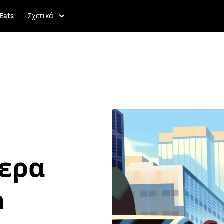
Eats
Σχετικά
τερα
m