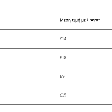
Μέση τιμή με UberX*
£14
£18
£9
£15