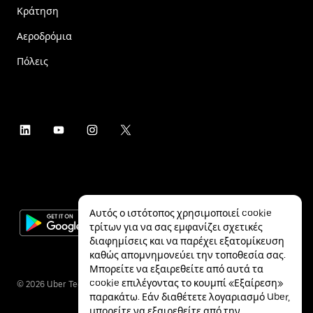
Κράτηση
Αεροδρόμια
Πόλεις
Αυτός ο ιστότοπος χρησιμοποιεί cookie
τρίτων για να σας εμφανίζει σχετικές
διαφημίσεις και να παρέχει εξατομίκευση
καθώς απομνημονεύει την τοποθεσία σας.
Μπορείτε να εξαιρεθείτε από αυτά τα
cookie επιλέγοντας το κουμπί «Εξαίρεση»
©
2026
Uber Technologies Inc.
παρακάτω. Εάν διαθέτετε λογαριασμό Uber,
μπορείτε να εξαιρεθείτε από την