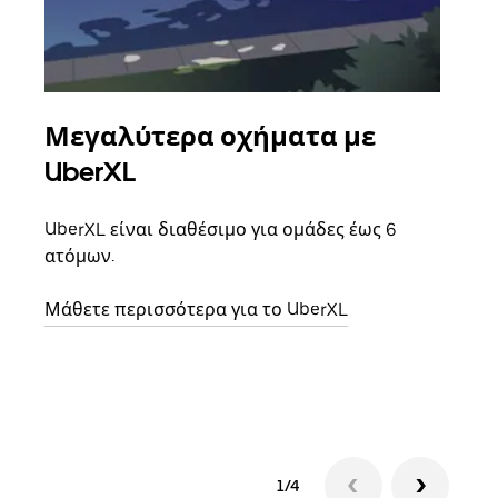
Μεγαλύτερα οχήματα με
Ομ
UberXL
Όταν
οικο
UberXL είναι διαθέσιμο για ομάδες έως 6
κάθε
ατόμων.
σημε
Μάθετε περισσότερα για το UberXL
Μάθε
δια
1/4