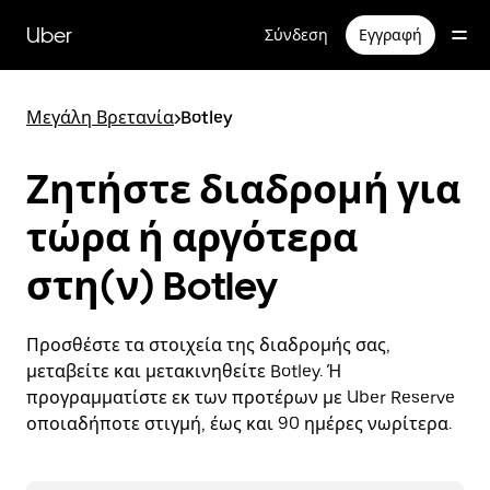
Μετάβαση
στο
Uber
Σύνδεση
Εγγραφή
κύριο
περιεχόμενο
Μεγάλη Βρετανία
>
Botley
Ζητήστε διαδρομή για
τώρα ή αργότερα
στη(ν) Botley
Προσθέστε τα στοιχεία της διαδρομής σας,
μεταβείτε και μετακινηθείτε Botley. Ή
προγραμματίστε εκ των προτέρων με Uber Reserve
οποιαδήποτε στιγμή, έως και 90 ημέρες νωρίτερα.