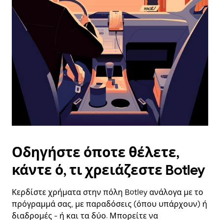
επιλέξετε
μια
ημερομηνία.
Πατήστε
το
πλήκτρο
escape
για
να
κλείσετε
το
ημερολόγιο.
Οδηγήστε όποτε θέλετε,
κάντε ό, τι χρειάζεστε Botley
Κερδίστε χρήματα στην πόλη Botley ανάλογα με το
πρόγραμμά σας, με παραδόσεις (όπου υπάρχουν) ή
διαδρομές - ή και τα δύο. Μπορείτε να