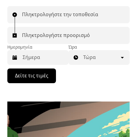
Πληκτρολογήστε την τοποθεσία
Πληκτρολογήστε προορισμό
Ημερομηνία
Ώρα
Τώρα
Πατήστε
Δείτε τις τιμές
το
πλήκτρο
με
το
κάτω
βέλος
για
να
μετακινηθείτε
στο
ημερολόγιο