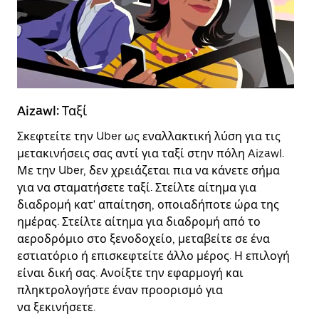
Aizawl: Ταξί
Ai
Σκεφτείτε την Uber ως εναλλακτική λύση για τις
Τα
μετακινήσεις σας αντί για ταξί στην πόλη Aizawl.
οι
Με την Uber, δεν χρειάζεται πια να κάνετε σήμα
πε
για να σταματήσετε ταξί. Στείλτε αίτημα για
κο
διαδρομή κατ' απαίτηση, οποιαδήποτε ώρα της
πρ
ημέρας. Στείλτε αίτημα για διαδρομή από το
σα
αεροδρόμιο στο ξενοδοχείο, μεταβείτε σε ένα
Ub
εστιατόριο ή επισκεφτείτε άλλο μέρος. Η επιλογή
επ
είναι δική σας. Ανοίξτε την εφαρμογή και
επ
πληκτρολογήστε έναν προορισμό για
να ξεκινήσετε.
Αν