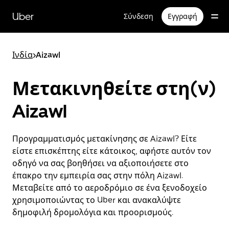
Μετάβαση
στο
Uber
Σύνδεση
Εγγραφή
κύριο
περιεχόμενο
Ινδία
>
Aizawl
Μετακινηθείτε στη(ν)
Aizawl
Προγραμματισμός μετακίνησης σε Aizawl? Είτε
είστε επισκέπτης είτε κάτοικος, αφήστε αυτόν τον
οδηγό να σας βοηθήσει να αξιοποιήσετε στο
έπακρο την εμπειρία σας στην πόλη Aizawl.
Μεταβείτε από το αεροδρόμιο σε ένα ξενοδοχείο
χρησιμοποιώντας το Uber και ανακαλύψτε
δημοφιλή δρομολόγια και προορισμούς.