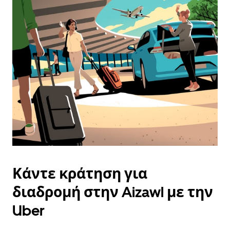
και
να
επιλέξετε
μια
ημερομηνία.
Πατήστε
το
πλήκτρο
escape
για
να
κλείσετε
το
ημερολόγιο.
Κάντε κράτηση για
διαδρομή στην Aizawl με την
Uber