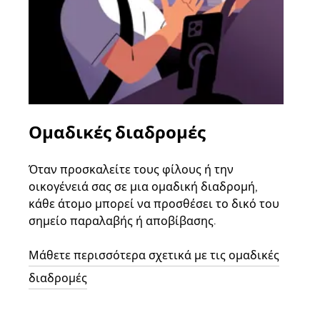
Ομαδικές διαδρομές
Αί
οχ
Όταν προσκαλείτε τους φίλους ή την
οικογένειά σας σε μια ομαδική διαδρομή,
Αν υ
κάθε άτομο μπορεί να προσθέσει το δικό του
στην
σημείο παραλαβής ή αποβίβασης.
και 
διαδ
Μάθετε περισσότερα σχετικά με τις ομαδικές
επόμ
διαδρομές