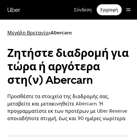
Μετάβαση
στο
Uber
Σύνδεση
Εγγραφή
κύριο
περιεχόμενο
Μεγάλη Βρετανία
>
Abercarn
Ζητήστε διαδρομή για
τώρα ή αργότερα
στη(ν) Abercarn
Προσθέστε τα στοιχεία της διαδρομής σας,
μεταβείτε και μετακινηθείτε Abercarn. Ή
προγραμματίστε εκ των προτέρων με Uber Reserve
οποιαδήποτε στιγμή, έως και 90 ημέρες νωρίτερα.