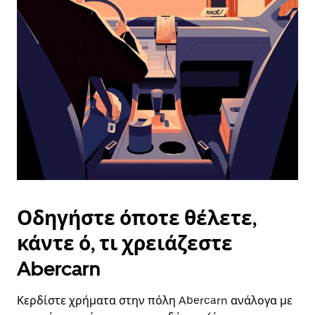
επιλέξετε
μια
ημερομηνία.
Πατήστε
το
πλήκτρο
escape
για
να
κλείσετε
το
ημερολόγιο.
Οδηγήστε όποτε θέλετε,
κάντε ό, τι χρειάζεστε
Abercarn
Κερδίστε χρήματα στην πόλη Abercarn ανάλογα με