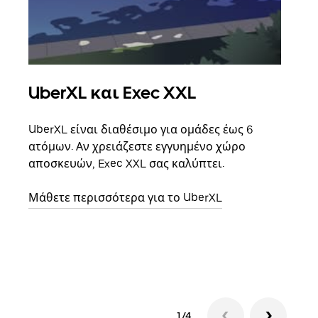
UberXL και Exec XXL
Ομ
UberXL είναι διαθέσιμο για ομάδες έως 6
Όταν
ατόμων. Αν χρειάζεστε εγγυημένο χώρο
οικο
αποσκευών, Exec XXL σας καλύπτει.
κάθε
σημε
Μάθετε περισσότερα για το UberXL
Μάθε
δια
1/4